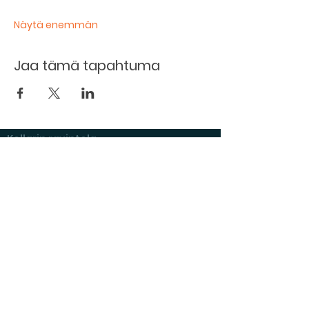
Näytä enemmän
Jaa tämä tapahtuma
Kellarin ravintola
Kulttuurihanat
Ruokalista
Tapahtumat
Vuokraa tila
Hinnasto ja toimintaperiaatteet
Tilojen varustelu
Varaustilanne
Näyttelyt Kulttuurikellarilla