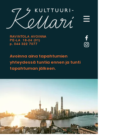
RAVINTOLA AVOINNA
PE-LA 18-24 (01)
p.
044 322 7077
Avoinna aina tapahtumien
yhteydessä tuntia ennen ja tunti
tapahtuman jälkeen.