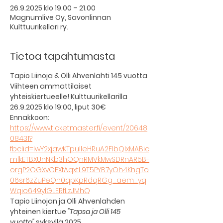
26.9.2025 klo 19.00 – 21.00
Magnumlive Oy, Savonlinnan
Kulttuurikellari ry.
Tietoa tapahtumasta
Tapio Liinoja & Olli Ahvenlahti 145 vuotta
Viihteen ammattilaiset 
yhteiskiertueelle! Kulttuurikellarilla 
26.9.2025 klo 19:00, liput 30€
Ennakkoon: 
https://www.ticketmaster.fi/event/20648
08431?
fbclid=IwY2xjawKTpulleHRuA2FlbQIxMABic
mlkETBXUnNKb3hOQnRMVkMwSDRnAR5B-
orgP2OGXvOEXfAqxtL9T5PYB7yOh4KhgTo
06sr6zZuPeQn0qpKpRdqRGg_aem_yq
Wqio649ylGLERfLzJMhQ
Tapio Liinojan ja Olli Ahvenlahden 
yhteinen kiertue 
"Tapsa ja Olli 145 
vuotta"
 syksyllä 2025