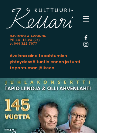
RAVINTOLA AVOINNA
PE-LA 18-24 (01)
p.
044 322 7077
Avoinna aina tapahtumien
yhteydessä tuntia ennen ja tunti
tapahtuman jälkeen.