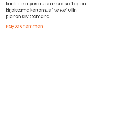
kuullaan myös muun muassa Tapion 
kirjoittama kertomus 
"Tie vie"
 Ollin 
pianon siivittämänä.
Näytä enemmän
Jaa tämä tapahtuma
Kellarin ravintola
Kulttuurihanat
Ruokalista
Tapahtumat
Vuokraa tila
Hinnasto ja toimintaperiaatteet
Tilojen varustelu