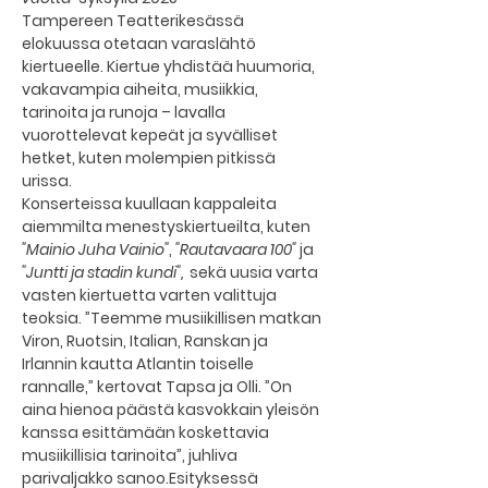
Tampereen Teatterikesässä 
elokuussa otetaan varaslähtö 
kiertueelle. Kiertue yhdistää huumoria, 
vakavampia aiheita, musiikkia, 
tarinoita ja runoja – lavalla 
vuorottelevat kepeät ja syvälliset 
hetket, kuten molempien pitkissä 
urissa.
Konserteissa kuullaan kappaleita 
aiemmilta menestyskiertueilta, kuten 
"Mainio Juha Vainio"
, 
"Rautavaara 100"
 ja 
"Juntti ja stadin kundi", 
 sekä uusia varta 
vasten kiertuetta varten valittuja 
teoksia. ”Teemme musiikillisen matkan 
Viron, Ruotsin, Italian, Ranskan ja 
Irlannin kautta Atlantin toiselle 
rannalle,” kertovat Tapsa ja Olli. ”On 
aina hienoa päästä kasvokkain yleisön 
kanssa esittämään koskettavia 
musiikillisia tarinoita”, juhliva 
parivaljakko sanoo.Esityksessä 