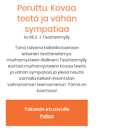
Peruttu: Kovaa
teetä ja vähän
sympatiaa
la 06.2.
  |  
Teatterimylly
Tänä talvena Kellarilla koetaan
erilainen teatterielämys:
murhamysteeri-illallinen! Teatterimylly
esittää murhamysteerin Kovaa teetä
ja vähän sympatiaa ja yleisö nauttii
samalla Kellarin Ravintolan
valmistaman teemamenun. Tämä on
koettava!
Takaisin etusivulle
Palaa