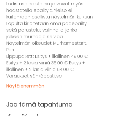
todistusaineistoihin ja voivat myös 
haastatella epäiltyjä. Yleisö ei 
kuitenkaan osallistu näytelmän kulkuun.
Lopulta kirjoitetaan oma pääepäilty 
sekä perustelut valinnalle, jonka 
jälkeen murhaaja selviää.
Näytelmän oikeudet: Murhamestarit, 
Pori.
Lippupaketti: Esitys + illallinen 49,00 € 
Esitys + 2 lasia viiniä 35,00 € Esitys + 
illallinen + 2 lasia viiniä 64,00 €
Varaukset sähköpostitse:
Näytä enemmän
Jaa tämä tapahtuma
Kellarin ravintola