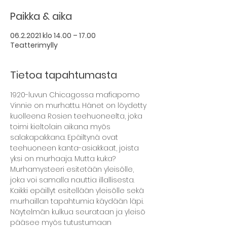
Paikka & aika
06.2.2021 klo 14.00 – 17.00
Teatterimylly
Tietoa tapahtumasta
1920-luvun Chicagossa mafiapomo 
Vinnie on murhattu. Hänet on löydetty 
kuolleena Rosien teehuoneelta, joka 
toimi kieltolain aikana myös 
salakapakkana. Epäiltynä ovat 
teehuoneen kanta-asiakkaat, joista 
yksi on murhaaja. Mutta kuka?
Murhamysteeri esitetään yleisölle, 
joka voi samalla nauttia illallisesta. 
Kaikki epäillyt esitellään yleisölle sekä 
murhaillan tapahtumia käydään läpi. 
Näytelmän kulkua seurataan ja yleisö 
pääsee myös tutustumaan 