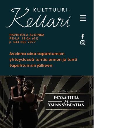
RAVINTOLA AVOINNA
PE-LA 18-24 (01)
p.
044 322 7077
Avoinna aina tapahtumien
yhteydessä tuntia ennen ja tunti
tapahtuman jälkeen.