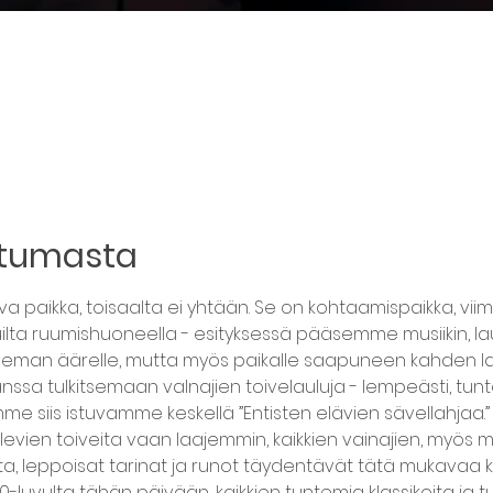
htumasta
 paikka, toisaalta ei yhtään. Se on kohtaamispaikka, vii
luilta ruumishuoneella - esityksessä pääsemme musiikin, lau
oleman äärelle, mutta myös paikalle saapuneen kahden lau
ssa tulkitsemaan vaInajien toivelauluja - lempeästi, tuntee
siis istuvamme keskellä ”Entisten elävien sävellahjaa.” La
evien toiveita vaan laajemmin, kaikkien vainajien, myös m
ta, leppoisat tarinat ja runot täydentävät tätä mukavaa 
60-luvulta tähän päivään, kaikkien tuntemia klassikoita ja