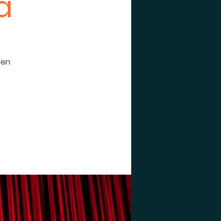
a
sen