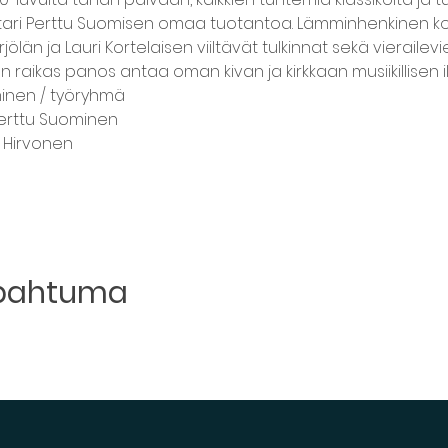
tari Perttu Suomisen omaa tuotantoa. Lämminhenkinen ko
jölän ja Lauri Kortelaisen viiltävät tulkinnat sekä vierail
sen raikas panos antaa oman kivan ja kirkkaan musiikillisen 
minen / työryhmä
Perttu Suominen
 Hirvonen
apahtuma