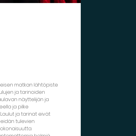
meisen matkan lähtöpiste 
lujen ja tarinoiden 
lavan näyttelijän ja 
lla ja pilke 
ulut ja tarinat eivät 
eidän tulevien 
kokonaisuutta.
 tuntemattomia helmiä, 