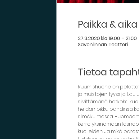
Paikka & aika
27.3.2020 klo 19.00 – 21.00
Savonlinnan Teatteri
Tietoa tapa
Ruumishuone on pelottava
ja muistojen tyyssija. Lau
siivittämänä hetkeksi ku
heidän pikku bändinsä kan
silmäkulmassa. Huomaamme 
kerro yksinomaan läsnäol
kuolleiden. Ja mikä paras
Esityksessä on musiikkia 