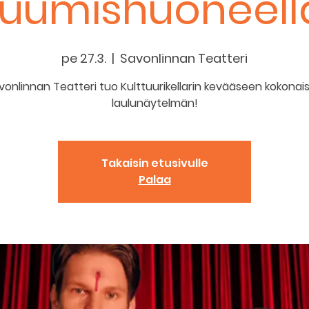
ruumishuoneell
pe 27.3.
  |  
Savonlinnan Teatteri
vonlinnan Teatteri tuo Kulttuurikellarin kevääseen kokonai
laulunäytelmän!
Takaisin etusivulle
Palaa