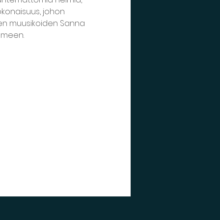
konaisuus, johon 
evien muusikoiden Sanna 
ilmeen.