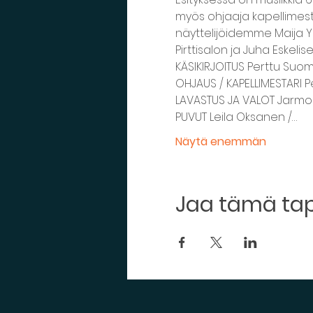
myös ohjaaja kapellimes
näyttelijöidemme Maija Yr
Pirttisalon ja Juha Eskeli
KÄSIKIRJOITUS Perttu Suo
OHJAUS / KAPELLIMESTARI 
LAVASTUS JA VALOT Jarmo
PUVUT Leila Oksanen /…
Näytä enemmän
Jaa tämä t