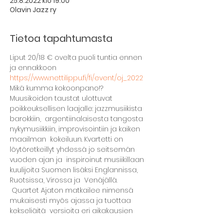
25.8.2022 klo 19.00
Olavin Jazz ry
Tietoa tapahtumasta
Liput 20/18 € ovelta puoli tuntia ennen 
ja ennakkoon 
https://www.nettilippu.fi/fi/event/oj_2022
Mikä kumma kokoonpano!? 
Muusikoiden taustat ulottuvat 
poikkeuksellisen laajalle: jazzmusiikista 
barokkiin,  argentiinalaisesta tangosta 
nykymusiikkiin, improvisointiin ja kaiken 
maailman  kokeiluun. Kvartetti on 
löytöretkeillyt yhdessä jo seitsemän 
vuoden ajan ja  inspiroinut musiikillaan 
kuulijoita Suomen lisäksi Englannissa, 
Ruotsissa, Virossa ja  Venäjällä.
 Quartet Ajaton matkailee nimensä 
mukaisesti myös ajassa ja tuottaa 
kekseliäitä  versioita eri aikakausien 