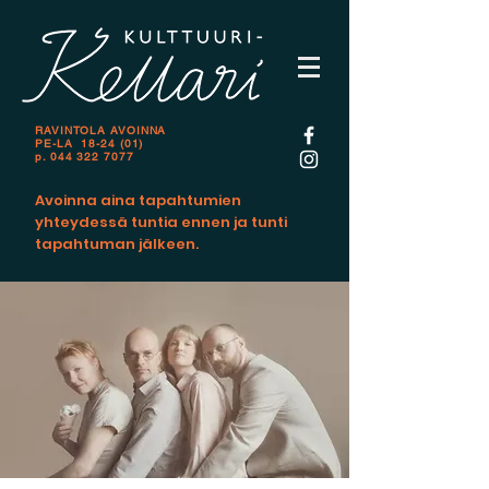
RAVINTOLA AVOINNA
PE-LA 18-24 (01)
p.
044 322 7077
Avoinna aina tapahtumien
yhteydessä tuntia ennen ja tunti
tapahtuman jälkeen.