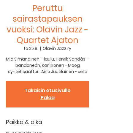
Peruttu
sairastapauksen
vuoksi: Olavin Jazz -
Quartet Ajaton
to 25.8.
  |  
Olavin Jazz ry
Mia Simanainen – laulu, Henrik Sandås –
bandoneón, Kari Ikonen - Moog
Takaisin etusivulle
Palaa
Paikka & aika