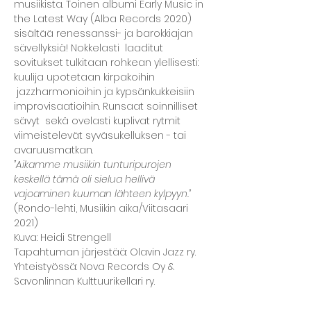
musiikista. Toinen albumi Early Music in 
the Latest Way (Alba Records 2020) 
sisältää renessanssi- ja barokkiajan 
sävellyksiä! Nokkelasti  laaditut 
sovitukset tulkitaan rohkean ylellisesti: 
kuulija upotetaan kirpakoihin 
 jazzharmonioihin ja kypsänkukkeisiin 
improvisaatioihin. Runsaat soinnilliset 
sävyt  sekä ovelasti kuplivat rytmit 
viimeistelevät syväsukelluksen - tai 
avaruusmatkan.
”Aikamme musiikin tunturipurojen 
keskellä tämä oli sielua hellivä 
vajoaminen kuuman lähteen kylpyyn.” 
(Rondo-lehti, Musiikin aika/Viitasaari 
2021)
Kuva: Heidi Strengell
Tapahtuman järjestää: Olavin Jazz ry. 
Yhteistyössä: Nova Records Oy & 
Savonlinnan Kulttuurikellari ry.