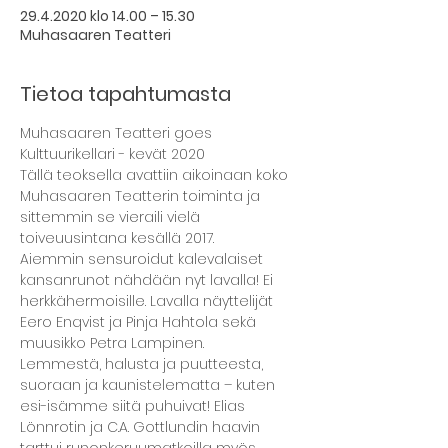
29.4.2020 klo 14.00 – 15.30
Muhasaaren Teatteri
Tietoa tapahtumasta
Muhasaaren Teatteri goes 
Kulttuurikellari - kevät 2020 
Tällä teoksella avattiin aikoinaan koko 
Muhasaaren Teatterin toiminta ja 
sittemmin se vieraili vielä 
toiveuusintana kesällä 2017.
Aiemmin sensuroidut kalevalaiset 
kansanrunot nähdään nyt lavalla! Ei 
herkkähermoisille. Lavalla näyttelijät 
Eero Enqvist ja Pinja Hahtola sekä 
muusikko Petra Lampinen.
Lemmestä, halusta ja puutteesta, 
suoraan ja kaunistelematta – kuten 
esi-isämme siitä puhuivat! Elias 
Lönnrotin ja C.A. Gottlundin haavin 