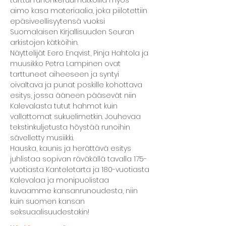
tarttui runonkeruumatkoilla myös 
aimo kasa materiaalia, joka piilotettiin 
epäsiveellisyytensä vuoksi 
Suomalaisen Kirjallisuuden Seuran 
arkistojen kätköihin.
Näyttelijät Eero Enqvist, Pinja Hahtola ja 
muusikko Petra Lampinen ovat 
tarttuneet aiheeseen ja syntyi 
oivaltava ja punat poskille kohottava 
esitys, jossa ääneen pääsevät niin 
Kalevalasta tutut hahmot kuin 
vallattomat sukuelimetkin. Jouhevaa 
tekstinkuljetusta höystää runoihin 
sävelletty musiikki.
Hauska, kaunis ja herättävä esitys 
juhlistaa sopivan räväkällä tavalla 175-
vuotiasta Kanteletarta ja 180-vuotiasta 
Kalevalaa ja monipuolistaa 
kuvaamme kansanrunoudesta, niin 
kuin suomen kansan 
seksuaalisuudestakin!