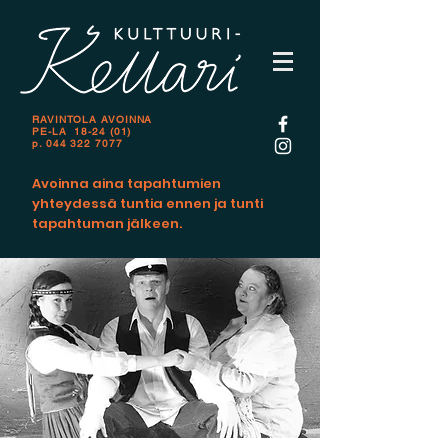
RAVINTOLA AVOINNA
PE-LA 18-24 (01)
p.
044 322 7077
Avoinna aina tapahtumien
yhteydessä tuntia ennen ja tunti
tapahtuman jälkeen.