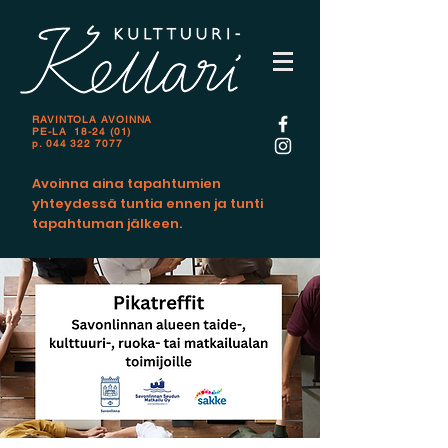
RAVINTOLA AVOINNA
PE-LA 18-24 (01)
p.
044 322 7077
Avoinna aina tapahtumien
yhteydessä tuntia ennen ja tunti
tapahtuman jälkeen.