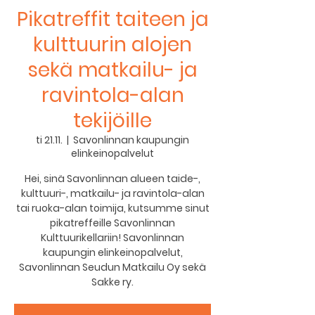
Pikatreffit taiteen ja
kulttuurin alojen
sekä matkailu- ja
ravintola-alan
tekijöille
ti 21.11.
  |  
Savonlinnan kaupungin
elinkeinopalvelut
Hei, sinä Savonlinnan alueen taide-,
kulttuuri-, matkailu- ja ravintola-alan
tai ruoka-alan toimija, kutsumme sinut
pikatreffeille Savonlinnan
Kulttuurikellariin! Savonlinnan
kaupungin elinkeinopalvelut,
Savonlinnan Seudun Matkailu Oy sekä
Sakke ry.