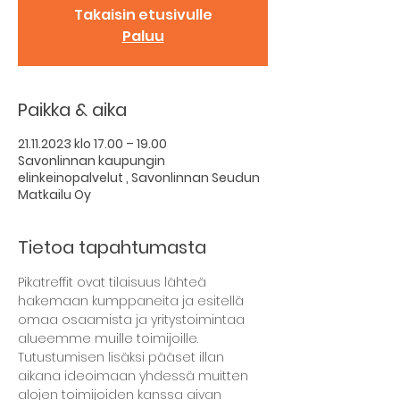
Takaisin etusivulle
Paluu
Paikka & aika
21.11.2023 klo 17.00 – 19.00
Savonlinnan kaupungin
elinkeinopalvelut , Savonlinnan Seudun
Matkailu Oy
Tietoa tapahtumasta
Pikatreffit ovat tilaisuus lähteä 
hakemaan kumppaneita ja esitellä 
omaa osaamista ja yritystoimintaa 
alueemme muille toimijoille. 
Tutustumisen lisäksi pääset illan 
aikana ideoimaan yhdessä muitten 
alojen toimijoiden kanssa aivan 