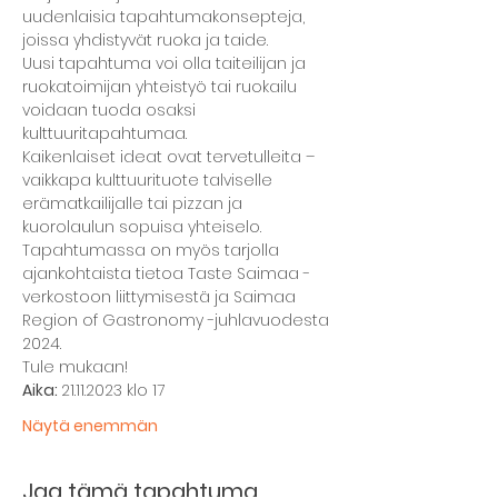
uudenlaisia tapahtumakonsepteja, 
joissa yhdistyvät ruoka ja taide.
Uusi tapahtuma voi olla taiteilijan ja 
ruokatoimijan yhteistyö tai ruokailu 
voidaan tuoda osaksi 
kulttuuritapahtumaa.
Kaikenlaiset ideat ovat tervetulleita – 
vaikkapa kulttuurituote talviselle 
erämatkailijalle tai pizzan ja 
kuorolaulun sopuisa yhteiselo.
Tapahtumassa on myös tarjolla 
ajankohtaista tietoa Taste Saimaa -
verkostoon liittymisestä ja Saimaa 
Region of Gastronomy -juhlavuodesta 
2024.
Tule mukaan!
Aika: 
21.11.2023 klo 17
Näytä enemmän
Jaa tämä tapahtuma