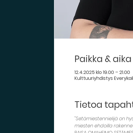
Paikka & aika
12.4.2025 klo 19.00 – 21.00
Kulttuuriyhdistys Everykaikk
Tietoa tapa
"Setämiestennielijä on hy
miesten ehdoilla rakenn
RAISA OMAHEIMO: SETÄMIES