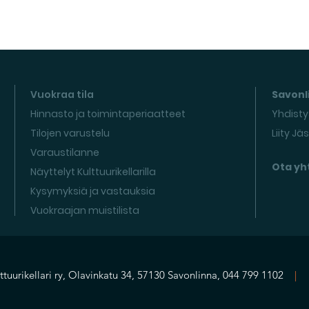
Vuokraa tila
Savonli
Hinnasto ja toimintaperiaatteet
Yhdisty
Tilojen varustelu
Liity Jä
Varaustilanne
Ota yh
Näyttelyt Kulttuurikellarilla
Kysymyksiä ja vastauksia
Vuokraajan muistilista
ttuurikellari ry, Olavinkatu 34, 57130 Savonlinna, 044 799 1102
|