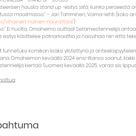
steerisen hauska stand up -esitys siitä, kuinka perseestä 
etussa maailmassa."
 – Jari Tamminen, Voima-lehti (koko arv
rvio/vihainen-nainen-naurattaa/
)
a.
" Ei huolta, Omaheimo auttaa! Setämiestennielijä anta
esitys käsittelee patriarkaattia ja naisvihaa niin että tek
.
tunnetuksi komiikan lisäksi ylistettynä ja anteeksipyytel
ailijana. Omaheimon keväällä 2024 ensi-iltansa saanut, kaik
ennielijä kiertää Suomea keväällä 2025, varaa siis lippusi
nottua:
apahtuma