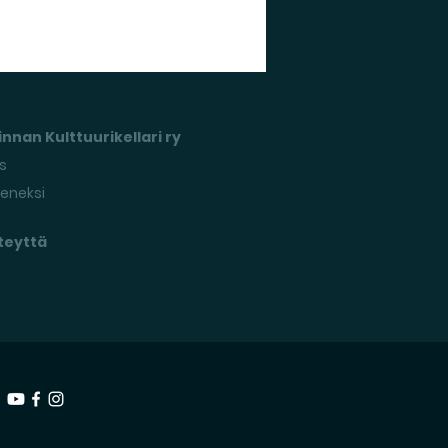
nnan Kulttuurikellari ry
s
seneksi
teyttä