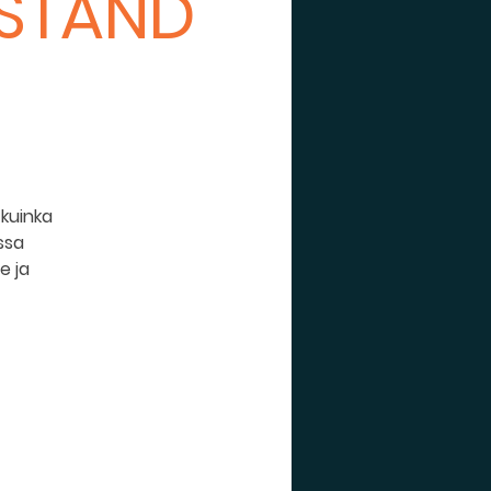
 STAND
 kuinka
ssa
e ja