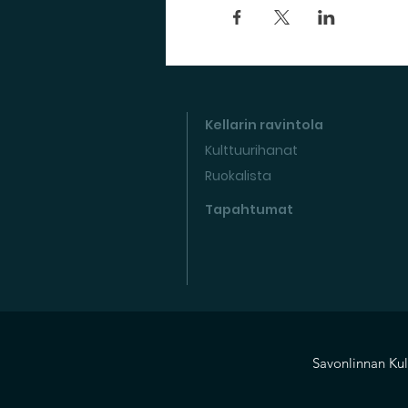
Kellarin ravintola
Kulttuurihanat
Ruokalista
Tapahtumat
Savonlinnan Kul