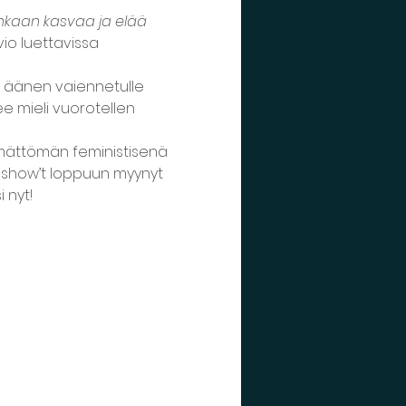
onkaan kasvaa ja elää 
io luettavissa 
a äänen vaiennetulle 
ee mieli vuorotellen 
emättömän feministisenä 
ki show’t loppuun myynyt 
 nyt!