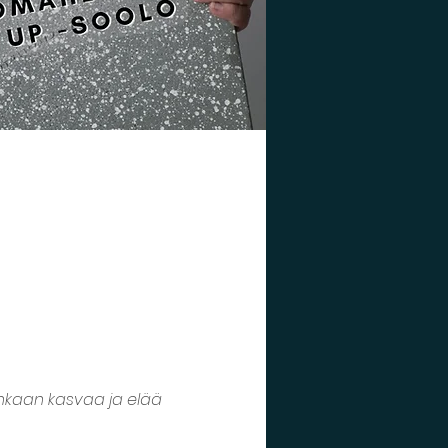
onkaan kasvaa ja elää 