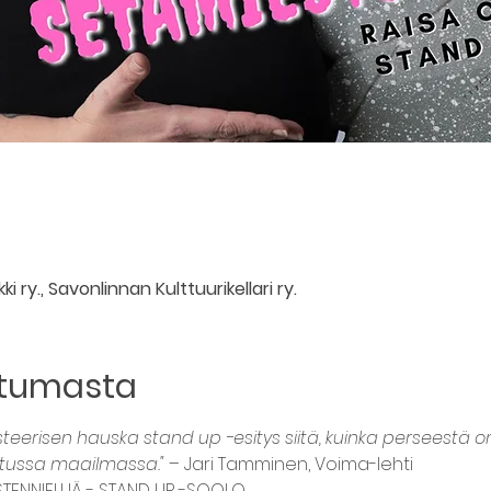
i ry., Savonlinnan Kulttuurikellari ry.
htumasta
steerisen hauska stand up -esitys siitä, kuinka perseestä 
etussa maailmassa."
 – Jari Tamminen, Voima-lehti 
TENNIELIJÄ - STAND UP -SOOLO