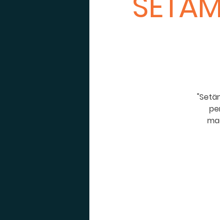
SETÄM
"Setäm
pe
maa