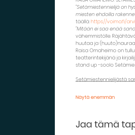
"Setämiestennielijä on hy
miesten ehdoilla rakenn
täällä: 
https://voima.fi/a
"Mitään ei saa enää sano
vähemmistölle. Räjähtävä 
huutaa ja (huuto)nauraa
Raisa Omaheimo on tullut 
teatterintekijänä ja kirj
stand up -soolo Setämiest
Setämiestennielijästä sa
Näytä enemmän
Jaa tämä t