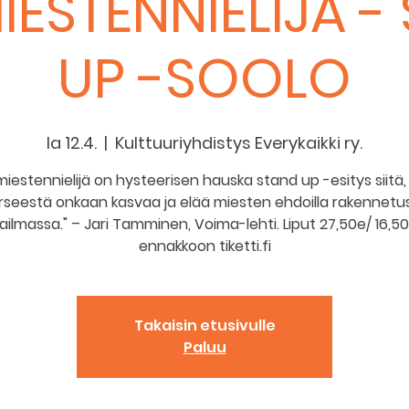
IESTENNIELIJÄ -
UP -SOOLO
la 12.4.
  |  
Kulttuuriyhdistys Everykaikki ry.
iestennielijä on hysteerisen hauska stand up -esitys siitä,
rseestä onkaan kasvaa ja elää miesten ehdoilla rakennetu
ilmassa." – Jari Tamminen, Voima-lehti. Liput 27,50e/ 16,50
ennakkoon tiketti.fi
Takaisin etusivulle
Paluu