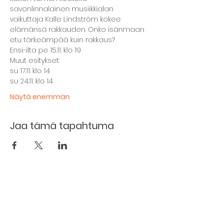
savonlinnalainen musiikkialan 
vaikuttaja Kalle Lindström kokee 
elämänsä rakkauden. Onko isänmaan 
etu tärkeämpää kuin rakkaus?
Ensi-ilta pe 15.11. klo 19
Muut esitykset:
su 17.11. klo 14
su 24.11. klo 14
Näytä enemmän
Jaa tämä tapahtuma
Kellarin ravintola
Kulttuurihanat
Ruokalista