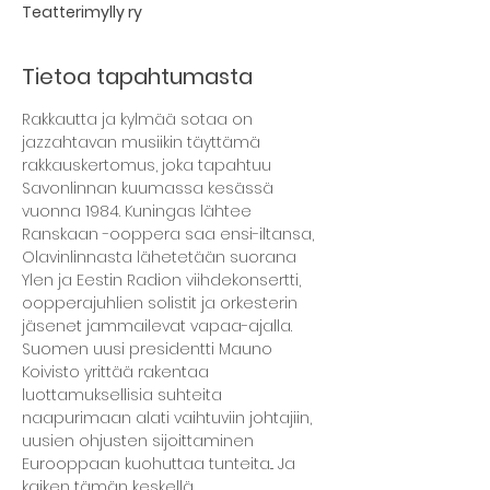
Teatterimylly ry
Tietoa tapahtumasta
Rakkautta ja kylmää sotaa on 
jazzahtavan musiikin täyttämä 
rakkauskertomus, joka tapahtuu 
Savonlinnan kuumassa kesässä 
vuonna 1984. Kuningas lähtee 
Ranskaan -ooppera saa ensi-iltansa, 
Olavinlinnasta lähetetään suorana 
Ylen ja Eestin Radion viihdekonsertti, 
oopperajuhlien solistit ja orkesterin 
jäsenet jammailevat vapaa-ajalla.
Suomen uusi presidentti Mauno 
Koivisto yrittää rakentaa 
luottamuksellisia suhteita 
naapurimaan alati vaihtuviin johtajiin, 
uusien ohjusten sijoittaminen 
Eurooppaan kuohuttaa tunteita... Ja 
kaiken tämän keskellä 