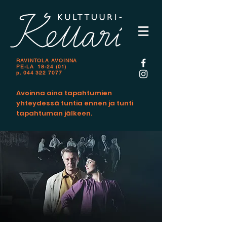
RAVINTOLA AVOINNA
PE-LA 18-24 (01)
p.
044 322 7077
Avoinna aina tapahtumien
yhteydessä tuntia ennen ja tunti
tapahtuman jälkeen.