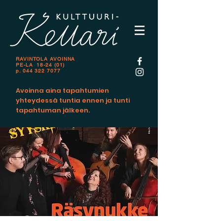
RAVINTOLA AVOINNA
PE-LA 18-24 (01)
p.
044 322 7077
Avoinna aina tapahtumien
yhteydessä tuntia ennen ja tunti
tapahtuman jälkeen.