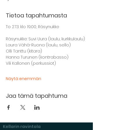
Tietoa tapahtumasta
To 27.3. klo 19.00, Räsynukke
Räsynukke: Suvi Uura (laulu, kurkkulaulu)
Laura Vähä-Ruona (laulu, sello)
Olli Tanttu (kitara)
Hanna Turunen (kontrabasso)
Vili Kallonen (perkussiot)
Näytä enemmän
Jaa tämä tapahtuma
Kellarin ravintola