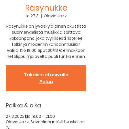
Räsynukke
to 27.3.
  |  
Olavin Jazz
Räsynukke on jyväskyläläinen akustista
suomenkielistä musiikkia soittava
kokoonpano, joka tyylillisesti risteilee
folkin ja modernin kansanmusiikin
välillä. Klo 19:00, liput 20/18 € ennakkoon
nettilippu.fi ja ovelta puoli tuntia ennen.
Takaisin etusivulle
Paluu
Paikka & aika
27.3.2025 klo 19.00 – 21.00
Olavin Jazz, Savonlinnan Kulttuurikellari
ry.