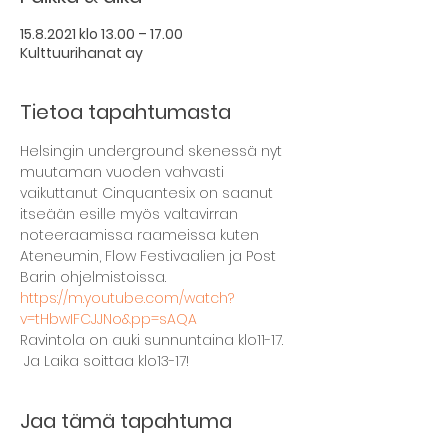
15.8.2021 klo 13.00 – 17.00
Kulttuurihanat ay
Tietoa tapahtumasta
Helsingin underground skenessä nyt 
muutaman vuoden vahvasti 
vaikuttanut Cinquantesix on saanut 
itseään esille myös valtavirran 
noteeraamissa raameissa kuten 
Ateneumin, Flow Festivaalien ja Post 
Barin ohjelmistoissa.
https://m.youtube.com/watch?
v=tHbwIFCJJNo&pp=sAQA
Ravintola on auki sunnuntaina klo11-17. 
 Ja Laika soittaa klo13-17!
Jaa tämä tapahtuma