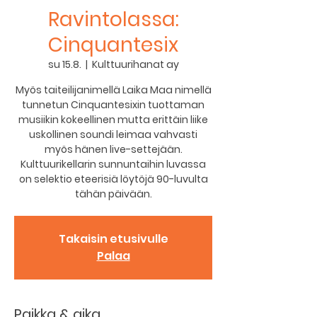
Ravintolassa:
Cinquantesix
su 15.8.
  |  
Kulttuurihanat ay
Myös taiteilijanimellä Laika Maa nimellä
tunnetun Cinquantesixin tuottaman
musiikin kokeellinen mutta erittäin liike
uskollinen soundi leimaa vahvasti
myös hänen live-settejään.
Kulttuurikellarin sunnuntaihin luvassa
on selektio eteerisiä löytöjä 90-luvulta
tähän päivään.
Takaisin etusivulle
Palaa
Paikka & aika