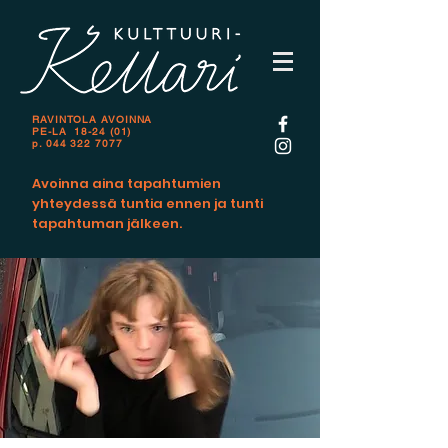
RAVINTOLA AVOINNA
PE-LA 18-24 (01)
p.
044 322 7077
Avoinna aina tapahtumien
yhteydessä tuntia ennen ja tunti
tapahtuman jälkeen.