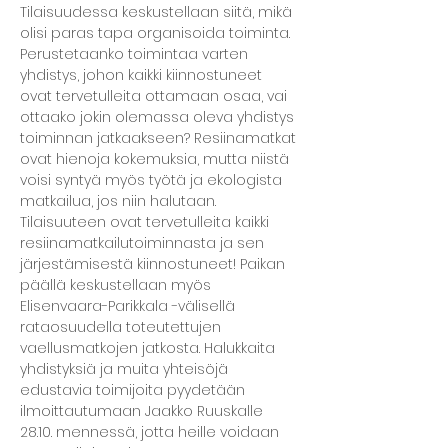
Tilaisuudessa keskustellaan siitä, mikä 
olisi paras tapa organisoida toiminta. 
Perustetaanko toimintaa varten 
yhdistys, johon kaikki kiinnostuneet 
ovat tervetulleita ottamaan osaa, vai 
ottaako jokin olemassa oleva yhdistys 
toiminnan jatkaakseen? Resiinamatkat 
ovat hienoja kokemuksia, mutta niistä 
voisi syntyä myös työtä ja ekologista 
matkailua, jos niin halutaan.
Tilaisuuteen ovat tervetulleita kaikki 
resiinamatkailutoiminnasta ja sen 
järjestämisestä kiinnostuneet! Paikan 
päällä keskustellaan myös 
Elisenvaara-Parikkala -välisellä 
rataosuudella toteutettujen 
vaellusmatkojen jatkosta. Halukkaita 
yhdistyksiä ja muita yhteisöjä 
edustavia toimijoita pyydetään 
ilmoittautumaan Jaakko Ruuskalle 
28.10. mennessä, jotta heille voidaan 