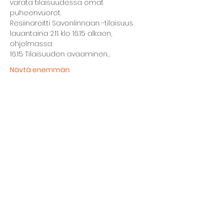
varata tilaisuudessa omat 
puheenvuorot. 
Resiinareitti Savonlinnaan -tilaisuus 
lauantaina 2.11. klo 16.15 alkaen, 
ohjelmassa:
16.15 Tilaisuuden avaaminen…
Näytä enemmän
Jaa tämä tapahtuma
Kellarin ravintola
Kulttuurihanat
Ruokalista
Tapahtumat
Vuokraa tila