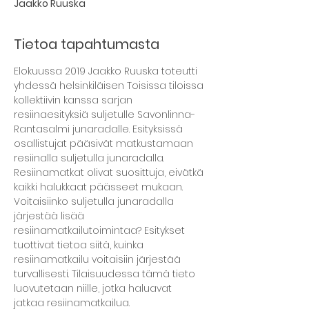
Jaakko Ruuska
Tietoa tapahtumasta
Elokuussa 2019 Jaakko Ruuska toteutti 
yhdessä helsinkiläisen Toisissa tiloissa 
kollektiivin kanssa sarjan 
resiinaesityksiä suljetulle Savonlinna-
Rantasalmi junaradalle. Esityksissä 
osallistujat pääsivät matkustamaan 
resiinalla suljetulla junaradalla. 
Resiinamatkat olivat suosittuja, eivätkä 
kaikki halukkaat päässeet mukaan. 
Voitaisiinko suljetulla junaradalla 
järjestää lisää 
resiinamatkailutoimintaa? Esitykset 
tuottivat tietoa siitä, kuinka 
resiinamatkailu voitaisiin järjestää 
turvallisesti. Tilaisuudessa tämä tieto 
luovutetaan niille, jotka haluavat 
jatkaa resiinamatkailua.