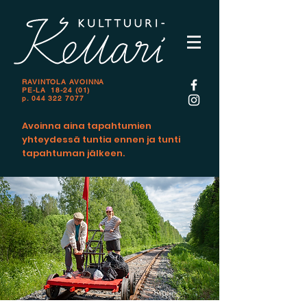
RAVINTOLA AVOINNA
PE-LA 18-24 (01)
p.
044 322 7077
Avoinna aina tapahtumien
yhteydessä tuntia ennen ja tunti
tapahtuman jälkeen.