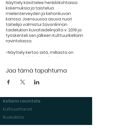
Näyttely käsittelee henkilökohtaisia
kokemuksia ja taistelua
mielenterveyden ja kehonkuvan
kanssa. Joensuussa asuva nuori
taiteilija valmistui Savonlinnan
taidelukion kuvataidelinjalta v. 2019 ja
työskenteli sen jälkeen Kulttuurikellarin
ravintolassa.
-Näyttely kertoo siitä, millaista on
nousta pohjalta ja mikä sinne
päätymiseen on johtanut. Mutta myös
siitä, että itsensä voi löytää uudelleen
Jaa tämä tapahtuma
ja kuinka iso merkitys läheisten tuella
on. Riisun itseni maalausten kautta
verhoista, joiden taakse ennen
piilouduin, kertoo Hartikainen.
Kellarin ravintola
-Viimeisen kuluneen vuoden aikana
olen löytänyt uudelleen paitsi itseni,
Kulttuurihanat
myös kykyni luoda taidetta suoraan
Ruokalista
sydämestä. Taide on keino ilmaista
itseäni, ja toivon että jokainen voi
Tapahtumat