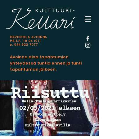
RAVINTOLA AVOINNA
PE-LA 18-24 (01)
p.
044 322 7077
Avoinna aina tapahtumien
yhteydessä tuntia ennen ja tunti
tapahtuman jälkeen.