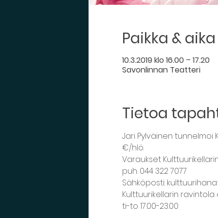
Paikka & aika
10.3.2019 klo 16.00 – 17.20
Savonlinnan Teatteri
Tietoa tapa
Jari Pylväinen tunnelmoi Ku
€/hlö.
Varaukset Kulttuurikellari
puh. 044 322 7077
Sähköposti: kulttuuriha
Kulttuurikellarin ravintol
ti-to 17.00-23.00