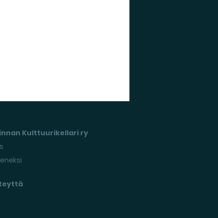
nnan Kulttuurikellari ry
s
seneksi
teyttä