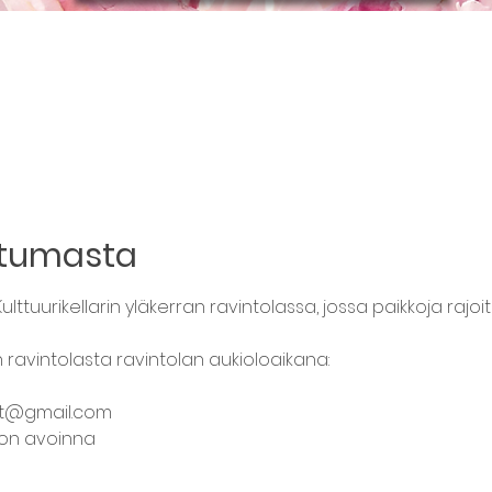
htumasta
lttuurikellarin yläkerran ravintolassa, jossa paikkoja rajoit
n ravintolasta ravintolan aukioloaikana:
nat@gmail.com
a on avoinna