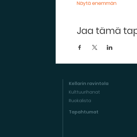
Näytä enemmän
Jaa tämä t
Kellarin ravintola
Kulttuurihanat
Ruokalista
Tapahtumat