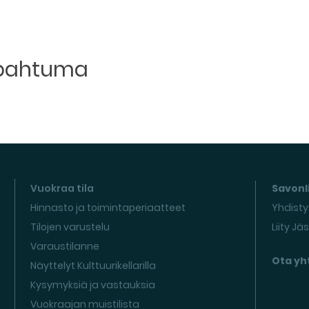
apahtuma
Vuokraa tila
Savonli
Hinnasto ja toimintaperiaatteet
Yhdisty
Tilojen varustelu
Liity Jä
Varaustilanne
Ota yh
Näyttelyt Kulttuurikellarilla
Kysymyksiä ja vastauksia
Vuokraajan muistilista