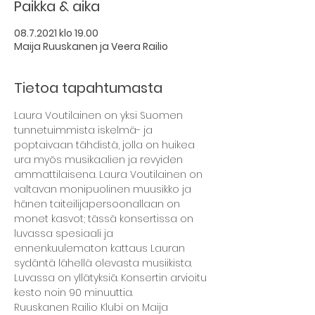
Paikka & aika
08.7.2021 klo 19.00
Maija Ruuskanen ja Veera Railio
Tietoa tapahtumasta
Laura Voutilainen on yksi Suomen 
tunnetuimmista iskelmä- ja 
poptaivaan tähdistä, jolla on huikea 
ura myös musikaalien ja revyiden 
ammattilaisena. Laura Voutilainen on 
valtavan monipuolinen muusikko ja 
hänen taiteilijapersoonallaan on 
monet kasvot; tässä konsertissa on 
luvassa spesiaali ja 
ennenkuulematon kattaus Lauran 
sydäntä lähellä olevasta musiikista. 
Luvassa on yllätyksiä. Konsertin arvioitu 
kesto noin 90 minuuttia.
Ruuskanen Railio Klubi on Maija 