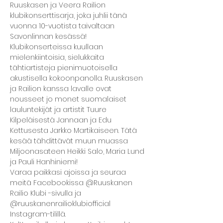
Ruuskasen ja Veera Railion 
klubikonserttisarja, joka juhlii tänä 
vuonna 10-vuotista taivaltaan 
Savonlinnan kesässä! 
Klubikonserteissa kuullaan 
mielenkiintoisia, sielukkaita 
tähtiartisteja pienimuotoisella 
akustisella kokoonpanolla. Ruuskasen 
ja Railion kanssa lavalle ovat 
nousseet jo monet suomalaiset 
lauluntekijät ja artistit Tuure 
Kilpeläisestä Jannaan ja Edu 
Kettusesta Jarkko Martikaiseen. Tätä 
kesää tähdittävät muun muassa 
Miljoonasateen Heikki Salo, Maria Lund 
ja Pauli Hanhiniemi!
Varaa paikkasi ajoissa ja seuraa 
meitä Facebookissa @Ruuskanen 
Railio Klubi -sivulla ja 
@ruuskanenrailioklubiofficial 
Instagram-tilillä.