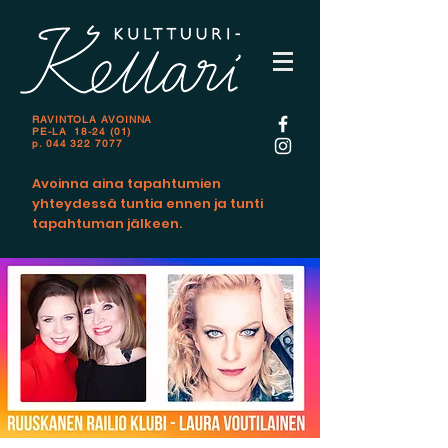
RAVINTOLA AVOINNA
PE-LA 18-24 (01)
p.
044 322 7077
Avoinna aina tapahtumien
yhteydessä tuntia ennen ja tunti
tapahtuman jälkeen.