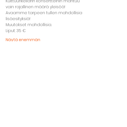
Kulttuurikellarin konsertteihin mahtuu 
vain rajallinen määrä yleisöä! 
Avaamme tarpeen tullen mahdollisia 
lisäesityksiä!
Muutokset mahdollisia.
Liput: 35 €
Näytä enemmän
Jaa tämä tapahtuma
Kellarin ravintola
Kulttuurihanat
Ruokalista
Tapahtumat
Vuokraa tila