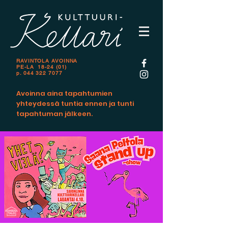
RAVINTOLA AVOINNA
PE-LA 18-24 (01)
p.
044 322 7077
Avoinna aina tapahtumien
yhteydessä tuntia ennen ja tunti
tapahtuman jälkeen.