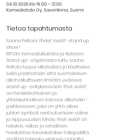
04.10.2025 klo 19.00 – 21.00
Komediatalo Oy, Savonlinna, Suomi
Tietoa tapahtumasta
Saana Peltola: Yhdet Vielä? -stand up 
show !
MTV3:n Komediaklubista ja Nelosen 
Stand up! -ohjelmasta tuttu Saana 
Peltola luopui alkoholista ja käsittelee 
sekä päätöstään että suomalaisen 
alkoholikulttuurin ilmiöitä uudessa 
stand up -esityksessään. Yhet vielä? 
on henkilökohtainen ja 
yhteiskunnallinen katsaus alkoholiin –
päihteeseen, joka on yhtä aikaa 
juhlan symboli, rentoutumisen väline 
ja riippuvuuden lähde. Yhet vielä? on 
railakas, raikas ja rehellinen, 
haiskahtaa karaoketaksin takapekiltä, 
sisältää tarinoita viinilasin pohjalta, 