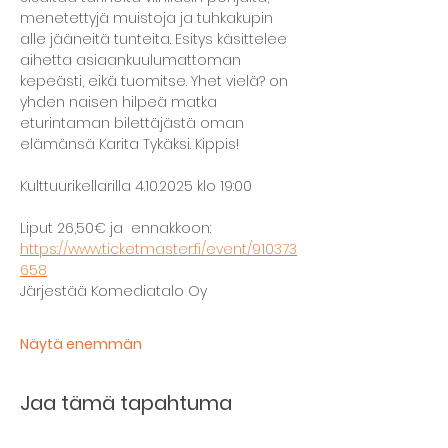
menetettyjä muistoja ja tuhkakupin 
alle jääneitä tunteita. Esitys käsittelee 
aihetta asiaankuulumattoman 
kepeästi, eikä tuomitse. Yhet vielä? on 
yhden naisen hilpeä matka 
eturintaman bilettäjästä oman 
elämänsä Karita Tykäksi. Kippis!
Kulttuurikellarilla 4.10.2025 klo 19:00 
Liput 26,50€ ja  ennakkoon: 
https://www.ticketmaster.fi/event/910373
658
Järjestää Komediatalo Oy
Näytä enemmän
Jaa tämä tapahtuma