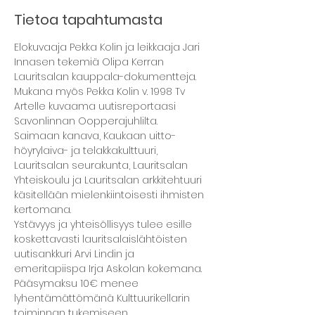
Tietoa tapahtumasta
Elokuvaaja Pekka Kolin ja leikkaaja Jari 
Innasen tekemiä Olipa Kerran 
Lauritsalan kauppala-dokumentteja.
Mukana myös Pekka Kolin v. 1998 Tv 
Artelle kuvaama uutisreportaasi 
Savonlinnan Oopperajuhlilta.
Saimaan kanava, Kaukaan uitto-
höyrylaiva- ja telakkakulttuuri, 
Lauritsalan seurakunta, Lauritsalan 
Yhteiskoulu ja Lauritsalan arkkitehtuuri 
käsitellään mielenkiintoisesti ihmisten 
kertomana.
Ystävyys ja yhteisöllisyys tulee esille 
koskettavasti lauritsalaislähtöisten 
uutisankkuri Arvi Lindin ja 
emeritapiispa Irja Askolan kokemana.
Pääsymaksu 10€ menee 
lyhentämättömänä Kulttuurikellarin 
toiminnan tukemiseen.