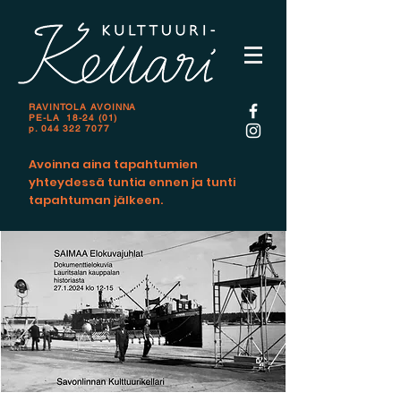
RAVINTOLA AVOINNA
PE-LA 18-24 (01)
p.
044 322 7077
Avoinna aina tapahtumien
yhteydessä tuntia ennen ja tunti
tapahtuman jälkeen.