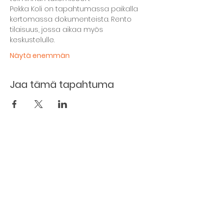
Pekka Koli on tapahtumassa paikalla 
kertomassa dokumenteista. Rento 
tilaisuus, jossa aikaa myös 
keskustelulle.
Näytä enemmän
Jaa tämä tapahtuma
Kellarin ravintola
Kulttuurihanat
Ruokalista
Tapahtumat
Vuokraa tila
Hinnasto ja toimintaperiaatteet