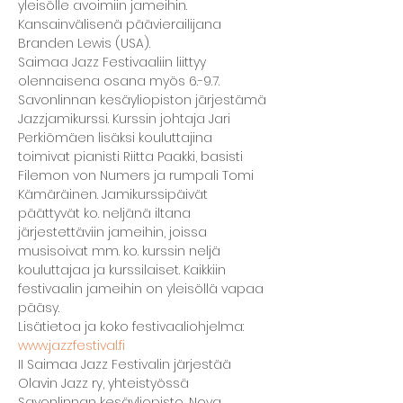
yleisölle avoimiin jameihin. 
Kansainvälisenä päävierailijana 
Branden Lewis (USA).
Saimaa Jazz Festivaaliin liittyy 
olennaisena osana myös 6.-9.7. 
Savonlinnan kesäyliopiston järjestämä 
Jazzjamikurssi. Kurssin johtaja Jari 
Perkiömäen lisäksi kouluttajina 
toimivat pianisti Riitta Paakki, basisti 
Filemon von Numers ja rumpali Tomi 
Kämäräinen. Jamikurssipäivät 
päättyvät ko. neljänä iltana 
järjestettäviin jameihin, joissa 
musisoivat mm. ko. kurssin neljä 
kouluttajaa ja kurssilaiset. Kaikkiin 
festivaalin jameihin on yleisöllä vapaa 
pääsy.
Lisätietoa ja koko festivaaliohjelma: 
www.jazzfestival.fi
II Saimaa Jazz Festivalin järjestää 
Olavin Jazz ry, yhteistyössä 
Savonlinnan kesäyliopisto, Nova 