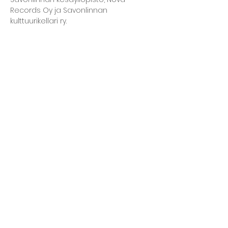
Records Oy ja Savonlinnan 
kulttuurikellari ry.
Jaa tämä tapahtuma
Kellarin ravintola
Kulttuurihanat
Ruokalista
Tapahtumat
Vuokraa tila
Hinnasto ja toimintaperiaatteet
Tilojen varustelu
Varaustilanne
Näyttelyt Kulttuurikellarilla