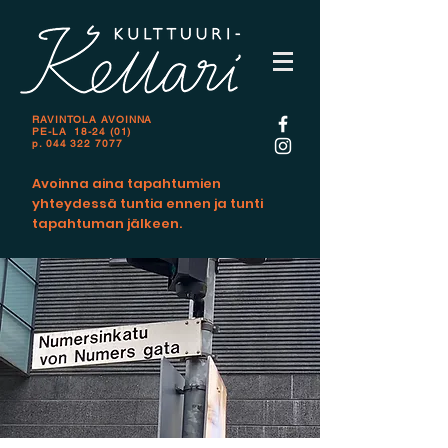
RAVINTOLA AVOINNA
PE-LA 18-24 (01)
p.
044 322 7077
Avoinna aina tapahtumien
yhteydessä tuntia ennen ja tunti
tapahtuman jälkeen.