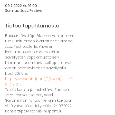
09.7.2022 klo 16.00
Saimaa Jazz Festival
Tietoa tapahtumasta
Basisti-säveltäjä Filemon von Numers 
tuo uunituoreen kvartettinsa Saimaa 
Jazz Festivaaleille. Yhtyeen 
instrumentaatio mahdollistaa 
sävellysten vapaamuotoisen 
tulkinnan, jossa kaikki soittajat tuovat 
oman näkemyksensä sävellyksiin.
Liput 20/18 e. 
https://www.nettilippu.fi/fi/event/sjf_1-2-
2-2-2-2-2
Toista kertaa järjestettävä Saimaa 
Jazz Festival tuo erityisesti 
Savonlinnan Kulttuurikellariin kaikkiaan 
yli 10 yhtyettä esiintymään 2.-10.7.2022. 
Konserttipäivistä viisi huipentuu 