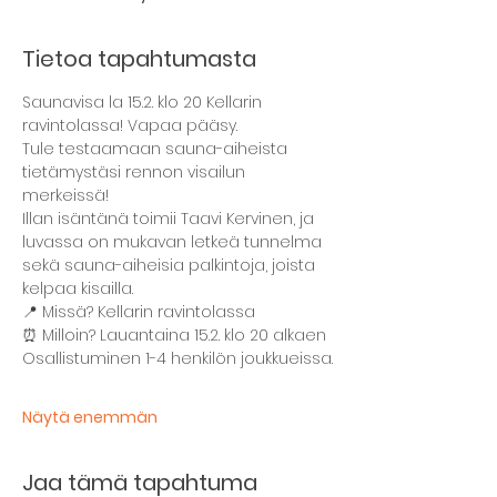
Tietoa tapahtumasta
Saunavisa la 15.2. klo 20 Kellarin 
ravintolassa! Vapaa pääsy.
Tule testaamaan sauna-aiheista 
tietämystäsi rennon visailun 
merkeissä!
Illan isäntänä toimii Taavi Kervinen, ja 
luvassa on mukavan letkeä tunnelma 
sekä sauna-aiheisia palkintoja, joista 
kelpaa kisailla.
📍 Missä? Kellarin ravintolassa
⏰ Milloin? Lauantaina 15.2. klo 20 alkaen
Osallistuminen 1-4 henkilön joukkueissa.
Näytä enemmän
Jaa tämä tapahtuma