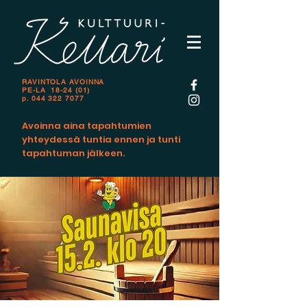
RAVINTOLA AVOINNA
PE-LA 18-24 (01)
p.
044 322 7077
Avoinna aina tapahtumien
yhteydessä tuntia ennen ja tunti
tapahtuman jälkeen.