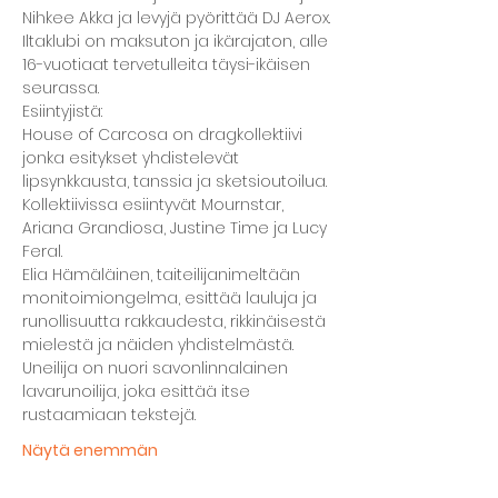
Nihkee Akka ja levyjä pyörittää DJ Aerox.
Iltaklubi on maksuton ja ikärajaton, alle 
16-vuotiaat tervetulleita täysi-ikäisen 
seurassa.
Esiintyjistä:
House of Carcosa on dragkollektiivi 
jonka esitykset yhdistelevät 
lipsynkkausta, tanssia ja sketsioutoilua. 
Kollektiivissa esiintyvät Mournstar, 
Ariana Grandiosa, Justine Time ja Lucy 
Feral.
Elia Hämäläinen, taiteilijanimeltään 
monitoimiongelma, esittää lauluja ja 
runollisuutta rakkaudesta, rikkinäisestä 
mielestä ja näiden yhdistelmästä.
Uneilija on nuori savonlinnalainen 
lavarunoilija, joka esittää itse 
rustaamiaan tekstejä.
Näytä enemmän