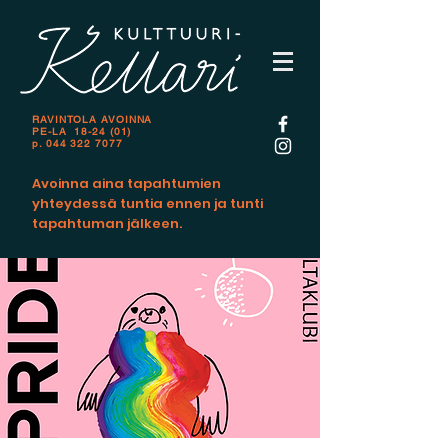
RAVINTOLA AVOINNA
PE-LA 18-24 (01)
p.
044 322 7077
Avoinna aina tapahtumien
yhteydessä tuntia ennen ja tunti
tapahtuman jälkeen.