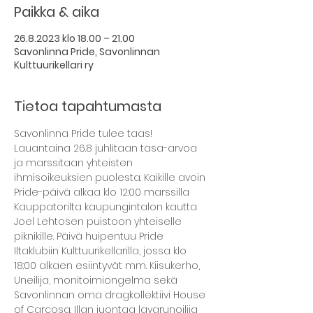
Paikka & aika
26.8.2023 klo 18.00 – 21.00
Savonlinna Pride, Savonlinnan
Kulttuurikellari ry
Tietoa tapahtumasta
Savonlinna Pride tulee taas! 
Lauantaina 26.8 juhlitaan tasa-arvoa 
ja marssitaan yhteisten 
ihmisoikeuksien puolesta. Kaikille avoin 
Pride-päivä alkaa klo 12:00 marssilla 
Kauppatorilta kaupungintalon kautta 
Joel Lehtosen puistoon yhteiselle 
piknikille. Päivä huipentuu Pride 
Iltaklubiin Kulttuurikellarilla, jossa klo 
18:00 alkaen esiintyvät mm. Kiisukerho, 
Uneilija, monitoimiongelma sekä 
Savonlinnan oma dragkollektiivi House 
of Carcosa. Illan juontaa lavarunoilija 