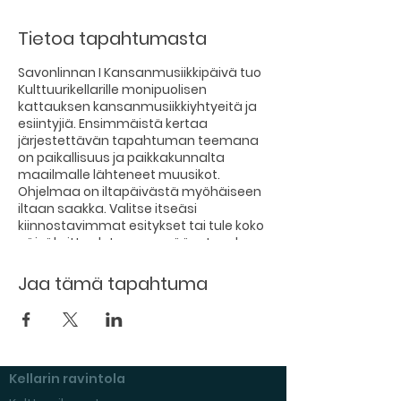
Tietoa tapahtumasta
Savonlinnan I Kansanmusiikkipäivä tuo
Kulttuurikellarille monipuolisen
kattauksen kansanmusiikkiyhtyeitä ja
esiintyjiä. Ensimmäistä kertaa
järjestettävän tapahtuman teemana
on paikallisuus ja paikkakunnalta
maailmalle lähteneet muusikot.
Ohjelmaa on iltapäivästä myöhäiseen
iltaan saakka. Valitse itseäsi
kiinnostavimmat esitykset tai tule koko
päiväksi! Laulutuvassa pääset mukaan
laulamaan ja iltaesiintyjien keikoilla
tanssiminen on erittäin suotavaa!
Jaa tämä tapahtuma
Tapahtumaan on koko päivän vapaa
pääsy! Käsiohjelmien tuotto käytetään
suoraan tapahtuman kuluihin.
Käsiohjelmasta näet päivän aikataulun
Kellarin ravintola
ja voit lukea tarkempaa tietoa kaikista
esiintyjistä. Kulttuurikellarin ravintola