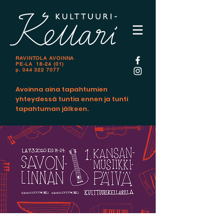
RAVINTOLA AVOINNA
PE-LA 18-24 (01)
p.
044 322 7077
Avoinna aina tapahtumien
yhteydessä tuntia ennen ja tunti
tapahtuman jälkeen.