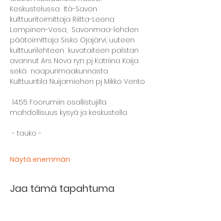
Keskustelussa  Itä-Savon 
kulttuuritoimittaja Riitta-Leena 
Lempinen-Vesa,  Savonmaa-lehden 
päätoimittaja Sisko Ojajärvi, uuteen 
kulttuurilehteen  kuvataiteen palstan 
avannut Ars Nova ry:n pj Katriina Kaija 
sekä  naapurimaakunnasta 
Kulttuuritila Nuijamiehen pj Mikko Vento
 14.55 Foorumiin osallistujilla 
mahdollisuus kysyä ja keskustella

 - tauko -

Näytä enemmän
Jaa tämä tapahtuma