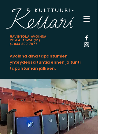
RAVINTOLA AVOINNA
PE-LA 18-24 (01)
p.
044 322 7077
Avoinna aina tapahtumien
yhteydessä tuntia ennen ja tunti
tapahtuman jälkeen.