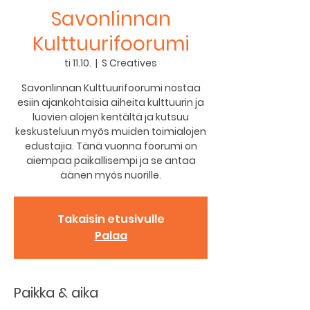
Savonlinnan
Kulttuurifoorumi
ti 11.10.
  |  
S Creatives
Savonlinnan Kulttuurifoorumi nostaa
esiin ajankohtaisia aiheita kulttuurin ja
luovien alojen kentältä ja kutsuu
keskusteluun myös muiden toimialojen
edustajia. Tänä vuonna foorumi on
aiempaa paikallisempi ja se antaa
äänen myös nuorille.
Takaisin etusivulle
Palaa
Paikka & aika