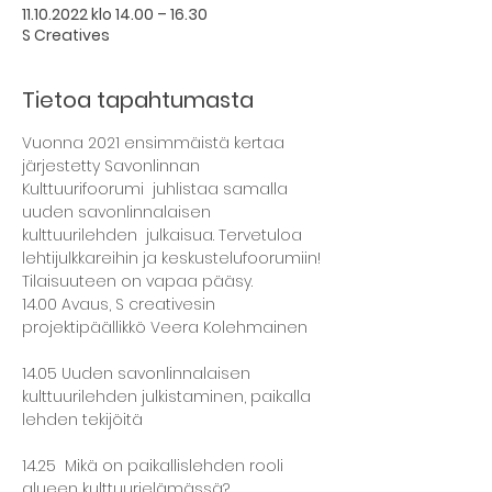
11.10.2022 klo 14.00 – 16.30
S Creatives
Tietoa tapahtumasta
Vuonna 2021 ensimmäistä kertaa 
järjestetty Savonlinnan 
Kulttuurifoorumi  juhlistaa samalla 
uuden savonlinnalaisen 
kulttuurilehden  julkaisua. Tervetuloa 
lehtijulkkareihin ja keskustelufoorumiin! 
Tilaisuuteen on vapaa pääsy.
14.00 Avaus, S creativesin 
projektipäällikkö Veera Kolehmainen
14.05 Uuden savonlinnalaisen 
kulttuurilehden julkistaminen, paikalla 
lehden tekijöitä
14.25  Mikä on paikallislehden rooli 
alueen kulttuurielämässä? 