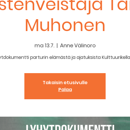
stenveistäjä Ta
Muhonen
ma 13.7.
  |  
Anne Välinoro
tdokumentti parturin elämästä ja ajatuksista Kulttuurikellar
Takaisin etusivulle
Palaa