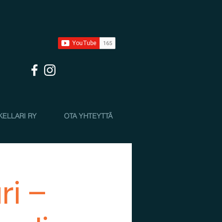
KELLARI RY
OTA YHTEYTTÄ
ri –