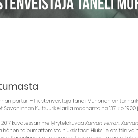
htumasta
nnan parturi – Hiustenveistäjä Taneli Muhonen on tarina ik
et Savonlinnan Kulttuurikellarilla maanantaina 13.7. klo 19.00 j
ä 2017 kuvatessamme lyhytelokuvaa 
Karvan verran. Karvan
 hänen taipumattomista hiuksistaan. Hiuksille etsittiin va
ta Savonlinnasta. Tanen jännittävä olemus päätyi kohta