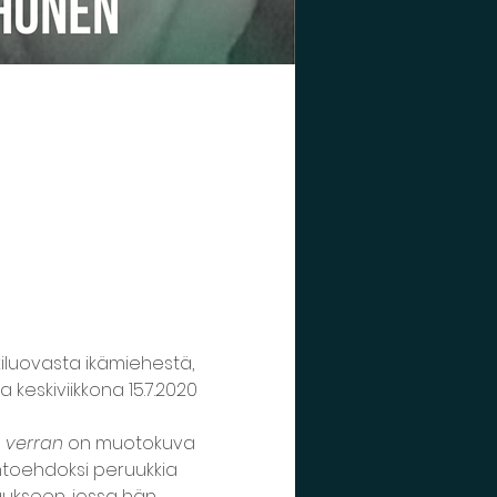
iluovasta ikämiehestä, 
a keskiviikkona 15.7.2020 
 verran 
on muotokuva 
ihtoehdoksi peruukkia 
ukseen, jossa hän 