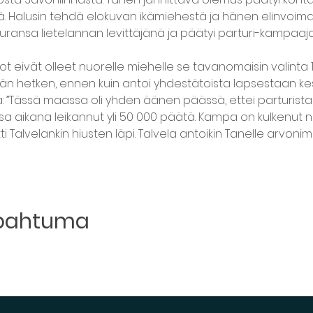
öä. Halusin tehdä elokuvan ikämiehestä ja hänen elinvoimas
ti uransa lietelannan levittäjänä ja päätyi parturi-kampaaja
 eivät olleet nuorelle miehelle se tavanomaisin valinta 196
n hetken, ennen kuin antoi yhdestätoista lapsestaan ke
 ”Tässä maassa oli yhden äänen päässä, ettei parturista oli
 aikana leikannut yli 50 000 päätä. Kampa on kulkenut n
 Talvelankin hiusten läpi. Talvela antoikin Tanelle arvonimen
apahtuma