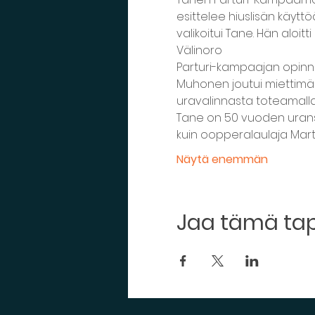
esittelee hiuslisän käytt
valikoitui Tane. Hän aloit
Välinoro
Parturi-kampaajan opinnot
Muhonen joutui miettimää
uravalinnasta toteamalla:
Tane on 50 vuoden uransa
kuin oopperalaulaja Martti
Näytä enemmän
Jaa tämä t