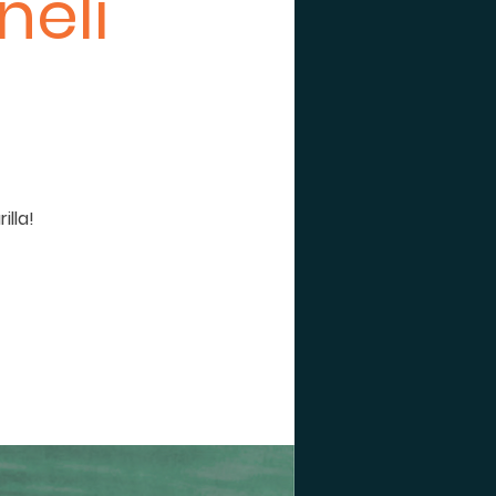
neli
illa!