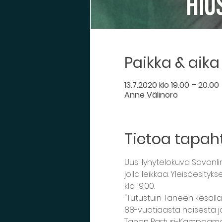
Paikka & aika
13.7.2020 klo 19.00 – 20.00
Anne Välinoro
Tietoa tapa
Uusi lyhytelokuva Savonli
jolla leikkaa. Yleisöesityks
klo 19.00.
"Tutustuin Taneen kesäll
88-vuotiaasta naisesta ja
Tanen Parturi-Kampaamos