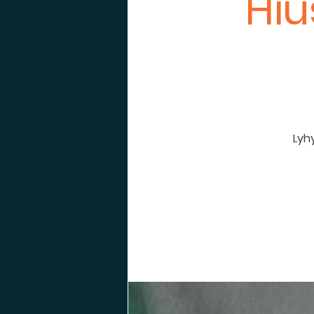
Hiu
Lyhy