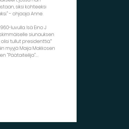
taan, siksi kohteeksi 
ksi." - ohjaaja Anne 
0-luvulla. Isä Eino J 
skimmäiselle siunauksen 
si tullut presidenttiä.”
iin myyjä Maija Makkosen 
 "Päätaiteilija".…