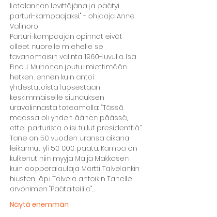
lietelannan levittäjänä ja päätyi 
parturi-kampaajaksi." - ohjaaja Anne 
Välinoro
Parturi-kampaajan opinnot eivät 
olleet nuorelle miehelle se 
tavanomaisin valinta 1960-luvulla. Isä 
Eino J Muhonen joutui miettimään 
hetken, ennen kuin antoi 
yhdestätoista lapsestaan 
keskimmäiselle siunauksen 
uravalinnasta toteamalla: ”Tässä 
maassa oli yhden äänen päässä, 
ettei parturista olisi tullut presidenttiä.”
Tane on 50 vuoden uransa aikana 
leikannut yli 50 000 päätä. Kampa on 
kulkenut niin myyjä Maija Makkosen 
kuin oopperalaulaja Martti Talvelankin 
hiusten läpi. Talvela antoikin Tanelle 
arvonimen "Päätaiteilija".…
Näytä enemmän