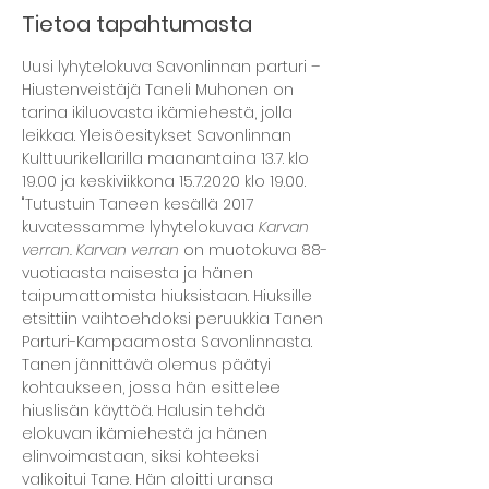
Tietoa tapahtumasta
Uusi lyhytelokuva Savonlinnan parturi – 
Hiustenveistäjä Taneli Muhonen on 
tarina ikiluovasta ikämiehestä, jolla 
leikkaa. Yleisöesitykset Savonlinnan 
Kulttuurikellarilla maanantaina 13.7. klo 
19.00 ja keskiviikkona 15.7.2020 klo 19.00.
"Tutustuin Taneen kesällä 2017 
kuvatessamme lyhytelokuvaa 
Karvan 
verran. Karvan verran 
on muotokuva 88-
vuotiaasta naisesta ja hänen 
taipumattomista hiuksistaan. Hiuksille 
etsittiin vaihtoehdoksi peruukkia Tanen 
Parturi-Kampaamosta Savonlinnasta. 
Tanen jännittävä olemus päätyi 
kohtaukseen, jossa hän esittelee 
hiuslisän käyttöä. Halusin tehdä 
elokuvan ikämiehestä ja hänen 
elinvoimastaan, siksi kohteeksi 
valikoitui Tane. Hän aloitti uransa 