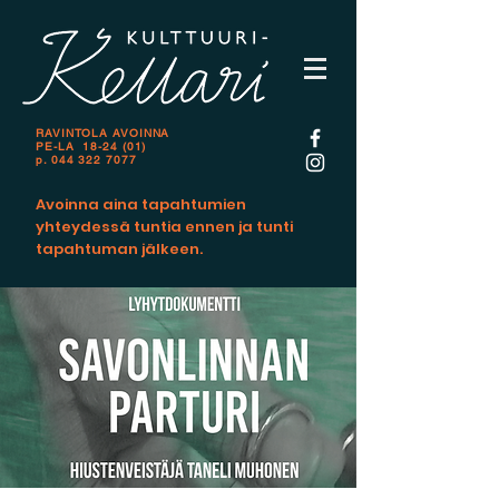
RAVINTOLA AVOINNA
PE-LA 18-24 (01)
p.
044 322 7077
Avoinna aina tapahtumien
yhteydessä tuntia ennen ja tunti
tapahtuman jälkeen.