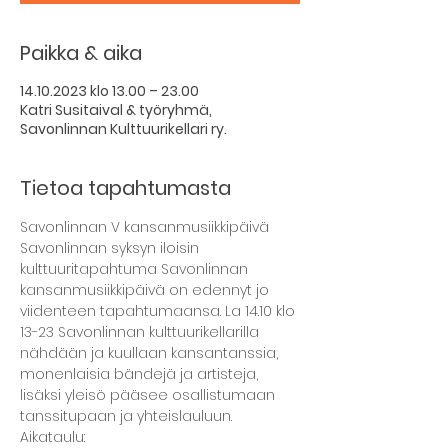
Paikka & aika
14.10.2023 klo 13.00 – 23.00
Katri Susitaival & työryhmä,
Savonlinnan Kulttuurikellari ry.
Tietoa tapahtumasta
Savonlinnan V kansanmusiikkipäivä
Savonlinnan syksyn iloisin 
kulttuuritapahtuma Savonlinnan 
kansanmusiikkipäivä on edennyt jo 
viidenteen tapahtumaansa. La 14.10 klo 
13-23 Savonlinnan kulttuurikellarilla 
nähdään ja kuullaan kansantanssia, 
monenlaisia bändejä ja artisteja, 
lisäksi yleisö pääsee osallistumaan 
tanssitupaan ja yhteislauluun.
Aikataulu: