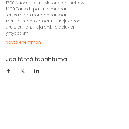
13.00 Nuorisoseura Motora tanssishow
14.00 Tanssitupa- tule mukaan 
tanssimaan Motoran kanssa!
15.30 Pelimannikonsertti - Harjukebox 
ukulelet, Pentti Ojajärvi, Taidelukion 
yhtyeet ym
Näytä enemmän
Jaa tämä tapahtuma
Kellarin ravintola
Kulttuurihanat
Ruokalista
Tapahtumat
Vuokraa tila