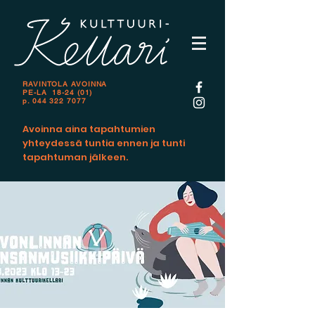
RAVINTOLA AVOINNA
PE-LA 18-24 (01)
p.
044 322 7077
Avoinna aina tapahtumien
yhteydessä tuntia ennen ja tunti
tapahtuman jälkeen.