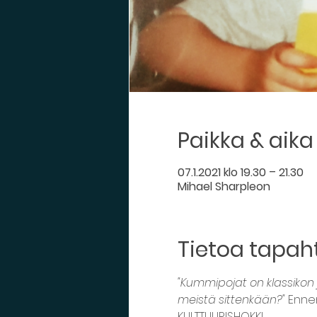
Paikka & aika
07.1.2021 klo 19.30 – 21.30
Mihael Sharpleon
Tietoa tapa
"Kummipojat on klassikon
meistä sittenkään?" 
Ennen
KULTTUURISHOKKI.