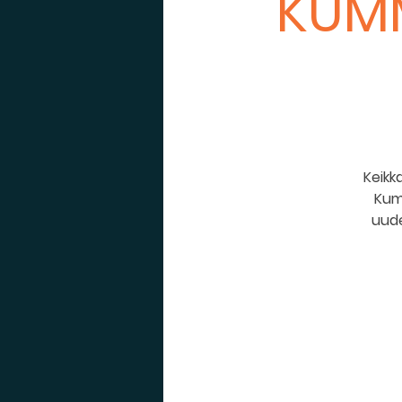
KUMM
Keikk
Kumm
uude