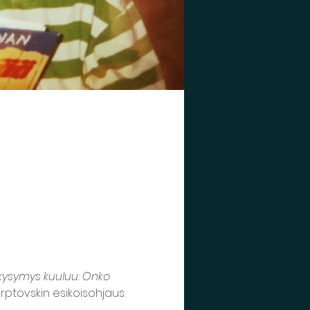
kysymys kuuluu: Onko 
rptovskin esikoisohjaus: 