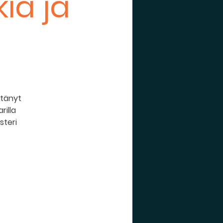
ia ja
ttänyt
rilla
steri