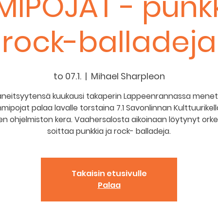
IPOJAT - punkk
rock-balladeja
to 07.1.
  |  
Mihael Sharpleon
aneitsyytensä kuukausi takaperin Lappeenrannassa mene
ipojat palaa lavalle torstaina 7.1 Savonlinnan Kulttuurikella
n ohjelmiston kera. Vaahersalosta aikoinaan löytynyt orke
soittaa punkkia ja rock- balladeja.
Takaisin etusivulle
Palaa