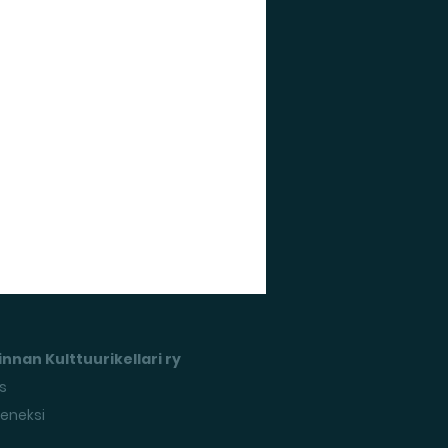
nnan Kulttuurikellari ry
s
seneksi