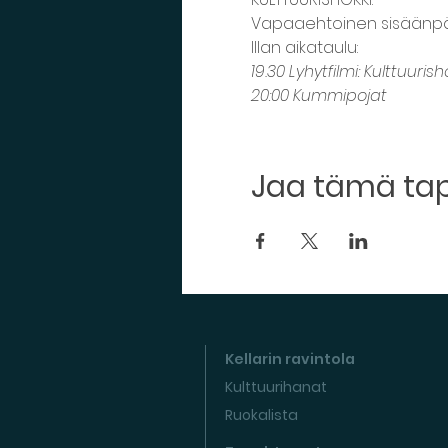
Vapaaehtoinen sisäänpää
Illan aikataulu:
19.30 Lyhytfilmi: Kulttuuris
20:00 Kummipojat
Jaa tämä t
Kellarin ravintola
Kulttuurihanat
Ruokalista