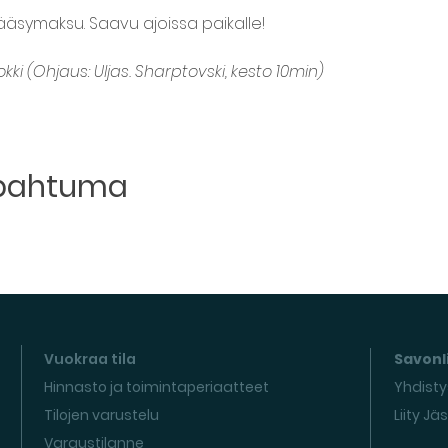
symaksu. Saavu ajoissa paikalle!
hokki (Ohjaus: Uljas. Sharptovski, kesto 10min)
apahtuma
Vuokraa tila
Savonli
Hinnasto ja toimintaperiaatteet
Yhdisty
Tilojen varustelu
Liity Jä
Varaustilanne