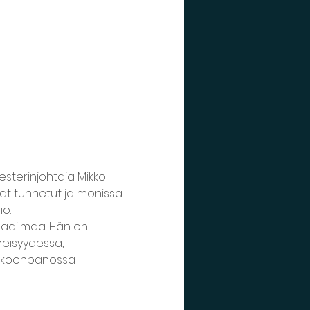
sterinjohtaja Mikko 
 tunnetut ja monissa 
io.
maailmaa. Hän on 
neisyydessä, 
 kokoonpanossa 