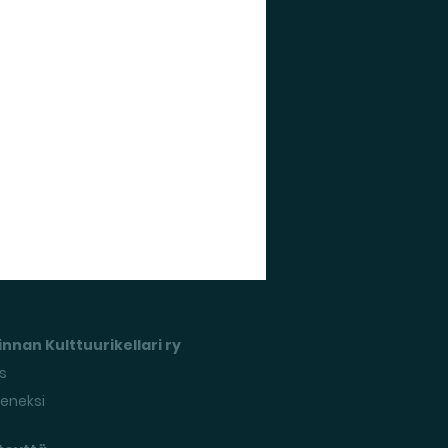
nnan Kulttuurikellari ry
s
seneksi