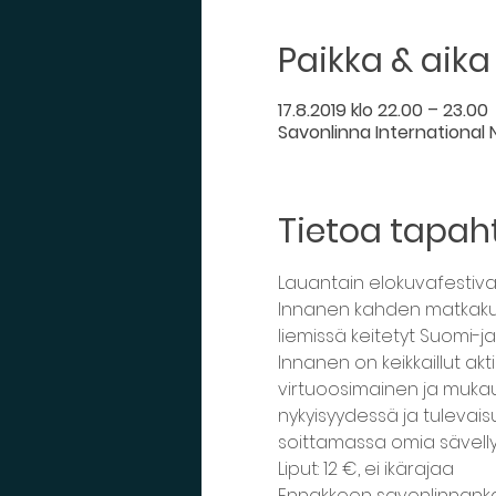
Paikka & aika
17.8.2019 klo 22.00 – 23.00
Savonlinna International N
Tietoa tapa
Lauantain elokuvafestivaa
Innanen kahden matkaku
liemissä keitetyt Suomi-ja
Innanen on keikkaillut a
virtuoosimainen ja mukaut
nykyisyydessä ja tulevai
soittamassa omia sävelly
Liput: 12 €, ei ikärajaa
Ennakkoon savonlinnanka