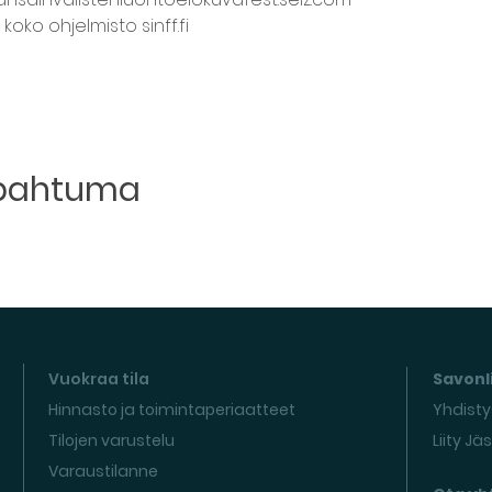
oko ohjelmisto sinff.fi
apahtuma
Vuokraa tila
Savonli
Hinnasto ja toimintaperiaatteet
Yhdisty
Tilojen varustelu
Liity Jä
Varaustilanne