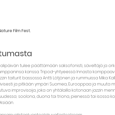
ature Film Fest.
htumasta
lipäivän tulee päättämään saksofonisti, säveltäjä ja orke
mppaninsa kanssa. Tripod-yhtyeessä Innasta komppaavat
zzin taiturit: bassossa Antti Lötjönen ja rummuissa Mika Kall
ktiivisesti ja pitkään ympäri Suomea, Eurooppaa ja muuta 
uva improvisoija, joka on yhtälailla kotonaan jazzin men
suudessa; soolona, duona tai triona, pienessä tai isossa
ksiään.
nsainvalistenluontoelokuvafest.selz.com