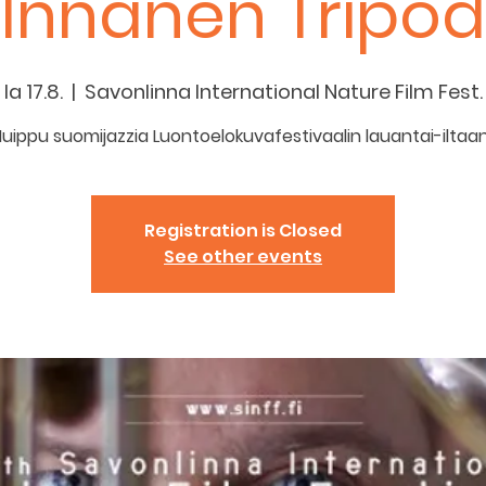
Innanen Tripod
la 17.8.
  |  
Savonlinna International Nature Film Fest.
uippu suomijazzia Luontoelokuvafestivaalin lauantai-iltaa
Registration is Closed
See other events