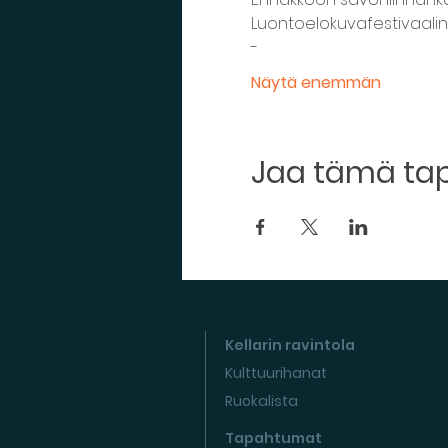
Luontoelokuvafestivaalin k
-
Näytä enemmän
Jaa tämä t
Kellarin ravintola
Kulttuurihanat
Ruokalista
Tapahtumat