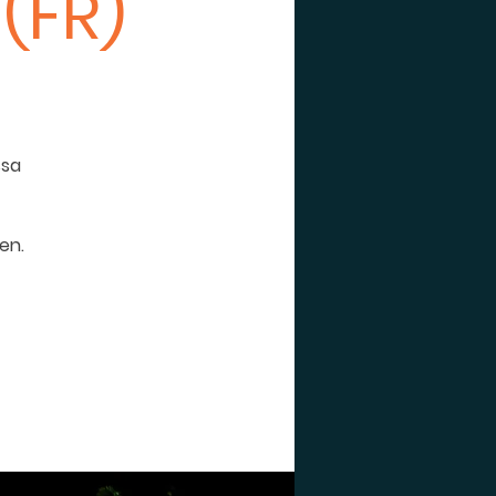
 (FR)
ssa
en.