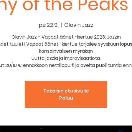
ny of the Peaks
pe 22.9.
  |  
Olavin Jazz
Olavin Jazz - Vapaat äänet -kiertue 2023: Jazzin
det tuulet! Vapaat äänet -kiertue tarjoilee syyskuun lopu
kansainvälisen myräkän
uutta jazzia ja improvisaatiota.
put 20/18 € ennakkoon nettilippu.fi ja ovelta puoli tuntia enn
Takaisin etusivulle
Paluu