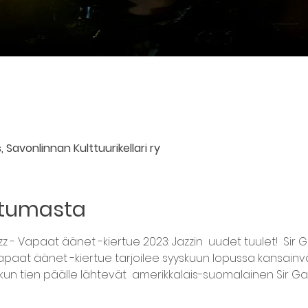
 Savonlinnan Kulttuurikellari ry
htumasta
Jazz - Vapaat äänet -kiertue 2023: Jazzin  uudet tuulet!  Sir Ga
Vapaat äänet -kiertue tarjoilee syyskuun lopussa kansainv
, kun tien päälle lähtevät  amerikkalais-suomalainen Sir Ga