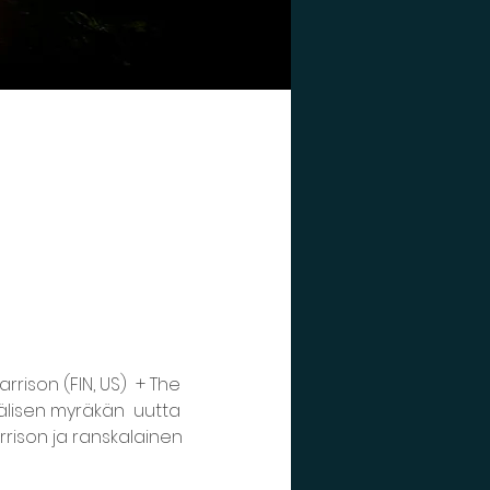
rrison (FIN, US)  + The 
älisen myräkän  uutta 
rrison ja ranskalainen 