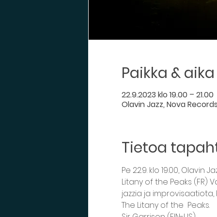
Paikka & aika
22.9.2023 klo 19.00 – 21.00
Olavin Jazz, Nova Records,
Tietoa tapa
Pe 22.9. klo 19.00, Olavin 
Litany of the Peaks (FR) 
jazzia ja improvisaatiota
The Litany of the  Peaks.  
Sir Garrison (FIN-US) 