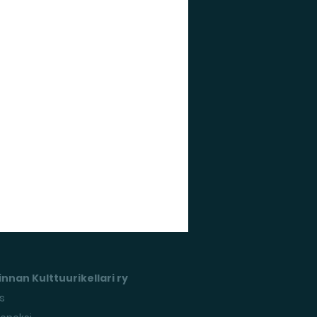
nnan Kulttuurikellari ry
s