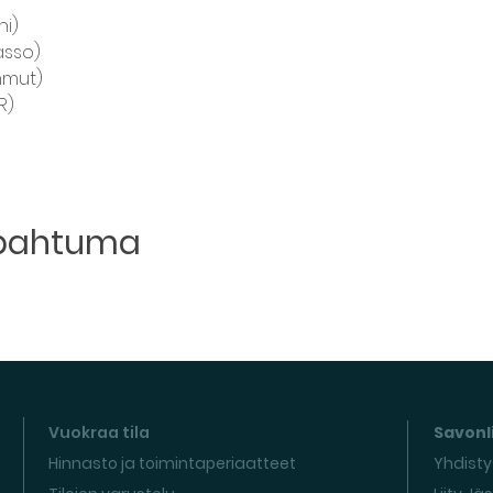
i) 
sso) 
mut)  
R) 
apahtuma
Vuokraa tila
Savonli
Hinnasto ja toimintaperiaatteet
Yhdisty