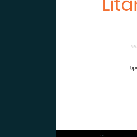
Lita
uu
Li