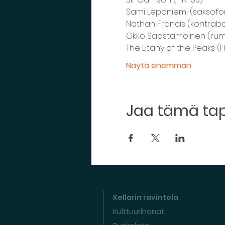
Sami Leponiemi (saksofon
Nathan Francis (kontraba
Okko Saastamoinen (rum
The Litany of the Peaks (F
Näytä enemmän
Jaa tämä t
Kellarin ravintola
Kulttuurihanat