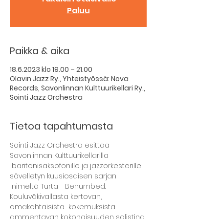
Paluu
Paikka & aika
18.6.2023 klo 19.00 – 21.00
Olavin Jazz Ry., Yhteistyössä: Nova
Records, Savonlinnan Kulttuurikellari Ry.,
Sointi Jazz Orchestra
Tietoa tapahtumasta
Sointi Jazz Orchestra esittää 
Savonlinnan Kulttuurikellarilla 
 baritonisaksofonille ja jazzorkesterille 
sävelletyn kuusiosaisen sarjan 
 nimeltä Turta - Benumbed. 
Kouluväkivallasta kertovan, 
omakohtaisista  kokemuksista 
ammentavan kokonaisuuden solistina 