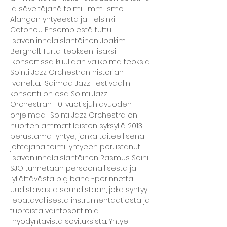
ja säveltäjänä toimii  mm. Ismo 
Alangon yhtyeestä ja Helsinki-
Cotonou Ensemblestä tuttu 
 savonlinnalaislähtöinen Joakim 
Berghäll. Turta-teoksen lisäksi 
 konsertissa kuullaan valikoima teoksia 
Sointi Jazz Orchestran historian 
 varrelta.  Saimaa Jazz Festivaalin 
konsertti on osa Sointi Jazz 
Orchestran  10-vuotisjuhlavuoden 
ohjelmaa.  Sointi Jazz Orchestra on 
nuorten ammattilaisten syksyllä 2013 
perustama  yhtye, jonka taiteellisena 
johtajana toimii yhtyeen perustanut 
 savonlinnalaislähtöinen Rasmus Soini. 
SJO tunnetaan persoonallisesta ja 
 yllättävästä big band -perinnettä 
uudistavasta soundistaan, joka syntyy 
 epätavallisesta instrumentaatiosta ja 
tuoreista vaihtosoittimia 
 hyödyntävistä sovituksista. Yhtye 