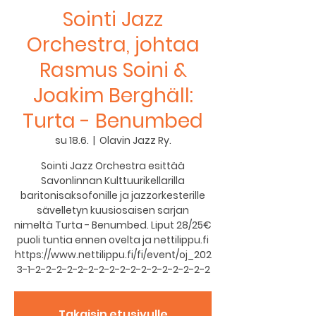
Sointi Jazz
Orchestra, johtaa
Rasmus Soini &
Joakim Berghäll:
Turta - Benumbed
su 18.6.
  |  
Olavin Jazz Ry.
Sointi Jazz Orchestra esittää
Savonlinnan Kulttuurikellarilla
baritonisaksofonille ja jazzorkesterille
sävelletyn kuusiosaisen sarjan
nimeltä Turta - Benumbed. Liput 28/25€
puoli tuntia ennen ovelta ja nettilippu.fi
https://www.nettilippu.fi/fi/event/oj_202
3-1-2-2-2-2-2-2-2-2-2-2-2-2-2-2-2-2-2
Takaisin etusivulle