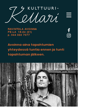
RAVINTOLA AVOINNA
PE-LA 18-24 (01)
p.
044 322 7077
Avoinna aina tapahtumien
yhteydessä tuntia ennen ja tunti
tapahtuman jälkeen.