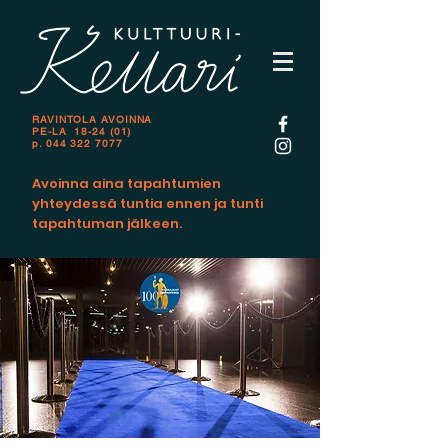
RAVINTOLA AVOINNA
PE-LA 18-24 (01)
p.
044 322 7077
Avoinna aina tapahtumien
yhteydessä tuntia ennen ja tunti
tapahtuman jälkeen.