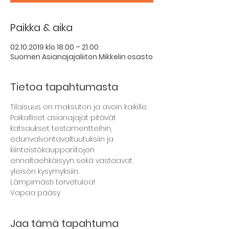
Paikka & aika
02.10.2019 klo 18.00 – 21.00
Suomen Asianajajaliiton Mikkelin osasto
Tietoa tapahtumasta
Tilaisuus on maksuton ja avoin kaikille. 
Paikalliset asianajajat pitävät 
katsaukset testamentteihin, 
edunvalvontavaltuutuksiin ja 
kiinteistökauppariitojen 
ennaltaehkäisyyn sekä vastaavat 
yleisön kysymyksiin.
Lämpimästi tervetuloa!
Vapaa pääsy
Jaa tämä tapahtuma