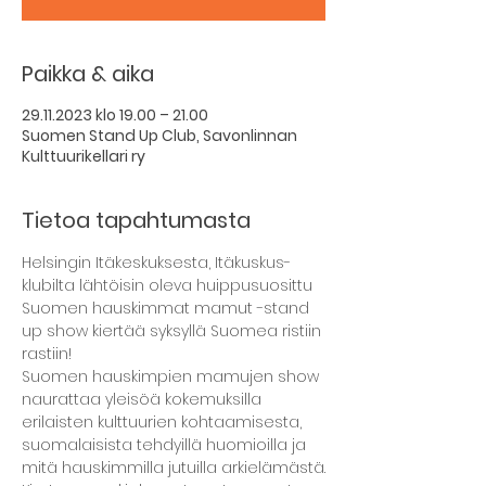
Paikka & aika
29.11.2023 klo 19.00 – 21.00
Suomen Stand Up Club, Savonlinnan
Kulttuurikellari ry
Tietoa tapahtumasta
Helsingin Itäkeskuksesta, Itäkuskus-
klubilta lähtöisin oleva huippusuosittu 
Suomen hauskimmat mamut -stand 
up show kiertää syksyllä Suomea ristiin 
rastiin!
Suomen hauskimpien mamujen show 
naurattaa yleisöä kokemuksilla 
erilaisten kulttuurien kohtaamisesta, 
suomalaisista tehdyillä huomioilla ja 
mitä hauskimmilla jutuilla arkielämästä.