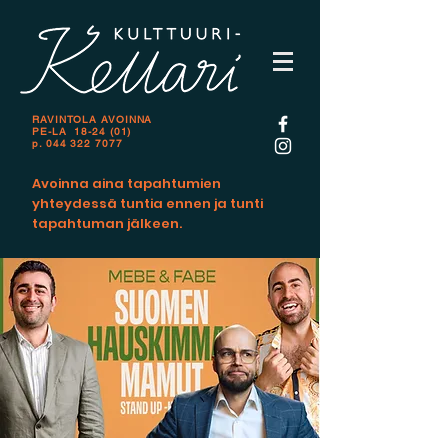
RAVINTOLA AVOINNA
PE-LA 18-24 (01)
p.
044 322 7077
Avoinna aina tapahtumien
yhteydessä tuntia ennen ja tunti
tapahtuman jälkeen.