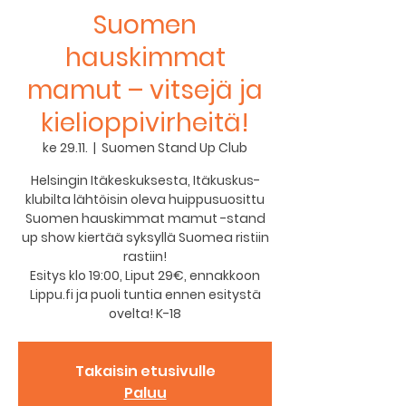
Suomen
hauskimmat
mamut – vitsejä ja
kielioppivirheitä!
ke 29.11.
  |  
Suomen Stand Up Club
Helsingin Itäkeskuksesta, Itäkuskus-
klubilta lähtöisin oleva huippusuosittu
Suomen hauskimmat mamut -stand
up show kiertää syksyllä Suomea ristiin
rastiin!
Esitys klo 19:00, Liput 29€, ennakkoon
Lippu.fi ja puoli tuntia ennen esitystä
ovelta! K-18
Takaisin etusivulle
Paluu