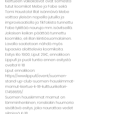
Kiertueen vakiokasvot ovat somesta 
tutut koomikot Mebe ja Fabe sekä 
Tomi Haustola! Illat isännöivä Mebe 
voittaa yleisön nopeilla jutuilla ja 
improvisaatiolla ja TikTokista tunnettu 
Fabe tykittää nauruja mm. isävitseillä. 
Jokaisen keikan päättää tunnettu 
koomikko, eli illan kiintiösuomalainen. 
Lavalla saatetaan nähdä myös 
lupaavia aloittelevia koomikoita.
Esitys klo 19:00, Liput 29€, ennakkoon 
Lippu.fi ja puoli tuntia ennen esitystä 
ovelta! K-18
Liput ennakkoon: 
https://www.lippu.fi/event/suomen-
stand-up-club-suomen-hauskimmat-
mamut-kiertue-k-18-kulttuurikellari-
17458655/
Suomen hauskimmat mamut on 
lämminhenkinen, ronskiakin huumoria 
sisältävä esitys, joka naurattaa vedet 
silmissä. K-18