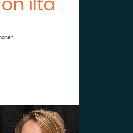
on ilta
amanen