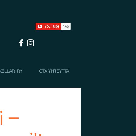
KELLARI RY
OTA YHTEYTTÄ
i –