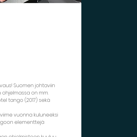
vaus! Suomen johtaviin 
in ohjelmassa on mm. 
tel tango (2017) sekä 
i viime vuonna kuluneeksi 
angoon elementtejä 
gon ohjelmistoon kuuluu 