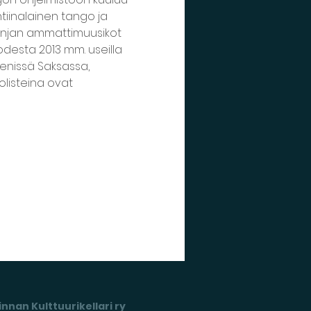
iinalainen tango ja 
injan ammattimuusikot 
odesta 2013 mm. useilla 
denissä Saksassa, 
olisteina ovat 
nnan Kulttuurikellari ry