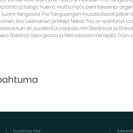
 tuotanto ja tango nuevo, mutta myös perinteisempi argent
t suomi-tangoista. Trio Tanguangon muodostavat pitkän l
n, Kirsi Laamanen ja Maija Teikari. Trio on esiintynyt vu
timaassa kuin eri puolilla Eurooppaa, mm. Berliinissä ja Dres
kä Tbilisissä Georgiassa ja Petroskoissa Venäjällä. Trion s
apahtuma
Vuokraa tila
Savonli