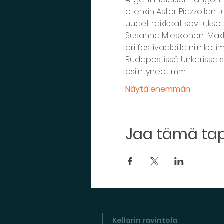
etenkin Ástor Piazzollan
uudet raikkaat sovitukse
Susanna Mieskonen-Makkone
eri festivaaleilla niin ko
Budapestissä Unkarissa se
esiintyneet mm.…
Näytä enemmän
Jaa tämä t
Kellarin ravintola