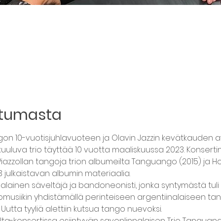
htumasta
on 10-vuotisjuhlavuoteen ja Olavin Jazzin kevätkauden a
kuuluva trio täyttää 10 vuotta maaliskuussa 2023. Konsert
Piazzollan tangoja trion albumeilta Tanguango (2015) ja Ho
julkaistavan albumin materiaalia.
inalainen säveltäjä ja bandoneonisti, jonka syntymästä tul
ngomusiikin yhdistämällä perinteiseen argentiinalaiseen t
. Uutta tyyliä alettiin kutsua tango nuevoksi.
ilta-konsertissa esiintyvän savonlinnalaisen Trio Tanguan