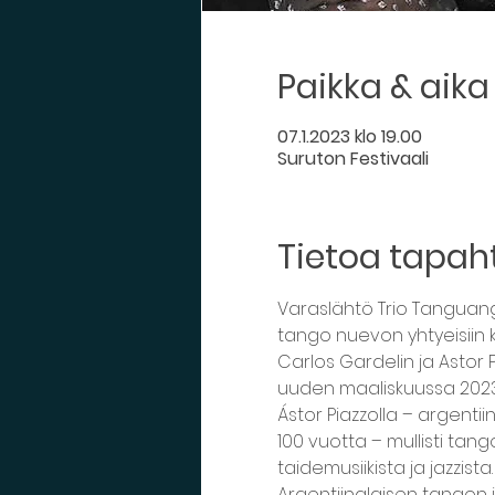
Paikka & aika
07.1.2023 klo 19.00
Suruton Festivaali
Tietoa tapa
Varaslähtö Trio Tanguang
tango nuevon yhtyeisiin 
Carlos Gardelin ja Astor 
uuden maaliskuussa 2023 
Ástor Piazzolla – argenti
100 vuotta – mullisti ta
taidemusiikista ja jazzista
Argentiinalaisen tangon 