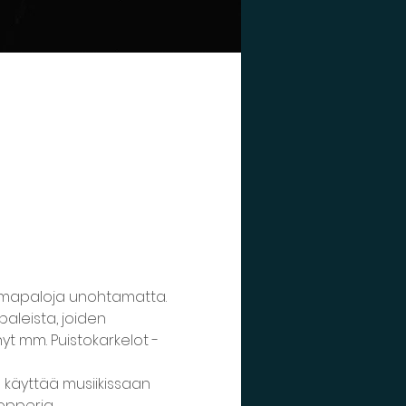
elmapaloja unohtamatta. 
leista, joiden 
yt mm. Puistokarkelot -
o käyttää musiikissaan 
opperia.