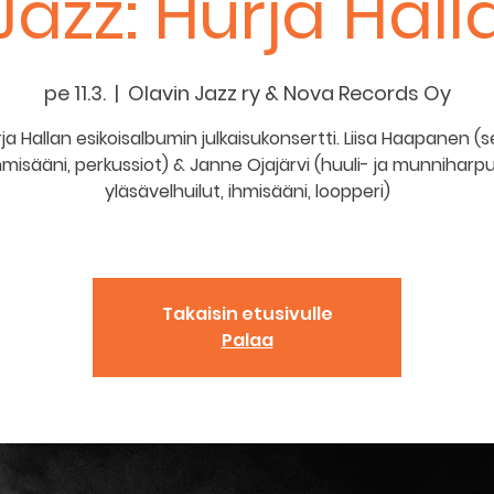
Jazz: Hurja Hall
pe 11.3.
  |  
Olavin Jazz ry & Nova Records Oy
ja Hallan esikoisalbumin julkaisukonsertti. Liisa Haapanen (se
hmisääni, perkussiot) & Janne Ojajärvi (huuli- ja munniharpu
yläsävelhuilut, ihmisääni, loopperi)
Takaisin etusivulle
Palaa