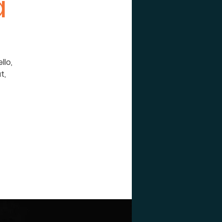
a
llo,
t,