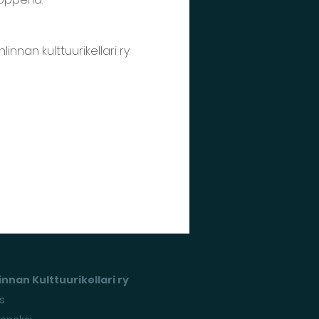
innan kulttuurikellari ry
nnan Kulttuurikellari ry
s