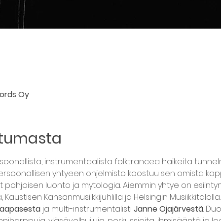
cords Oy
htumasta
rsoonallista, instrumentaalista folktrancea haikeita tunn
rsoonallisen yhtyeen ohjelmisto koostuu sen omista kappa
t pohjoisen luonto ja mytologia. Aiemmin yhtye on esiintyn
, Kaustisen Kansanmusiikkijuhlilla ja Helsingin Musiikkitalolla.
 Haapasesta
 ja multi-instrumentalisti 
Janne Ojajärvestä
. Du
niharppuja, yläsävelhuiluja, perkussioita, ihmisääntä ja lo