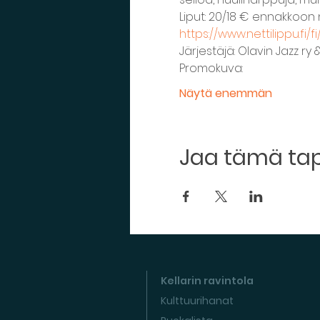
Liput: 20/18 € ennakkoon n
https://www.nettilippu.fi/
Järjestäjä: Olavin Jazz ry
Promokuva:
Näytä enemmän
Jaa tämä t
Kellarin ravintola
Kulttuurihanat