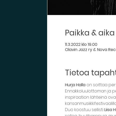
Paikka & aika
11.3.2022 klo 19.00
Olavin Jazz ry & Nova Re
Tietoa tapa
Hurja Halla
 on soittaa pe
Ennakkoluulottoman ja pe
inspiraation lähteinä ova
kansanmusiikkifestivaalilla
Duo koostuu sellisti 
Liisa
selloa, huuliharppuja, mun