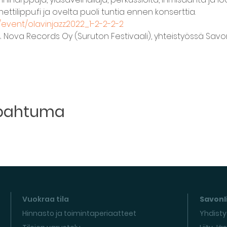
ettilippu.fi ja ovelta puoli tuntia ennen konserttia.
fi/event/olavinjazz2022_1-2-2-2-2
 & Nova Records Oy (Suruton Festivaali), yhteistyössä Savonl
apahtuma
Vuokraa tila
Savonli
Hinnasto ja toimintaperiaatteet
Yhdisty