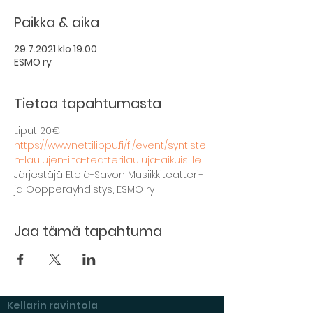
Paikka & aika
29.7.2021 klo 19.00
ESMO ry
Tietoa tapahtumasta
Liput 20€
https://www.nettilippu.fi/fi/event/syntiste
n-laulujen-ilta-teatterilauluja-aikuisille
Järjestäjä Etelä-Savon Musiikkiteatteri- 
ja Oopperayhdistys, ESMO ry
Jaa tämä tapahtuma
Kellarin ravintola