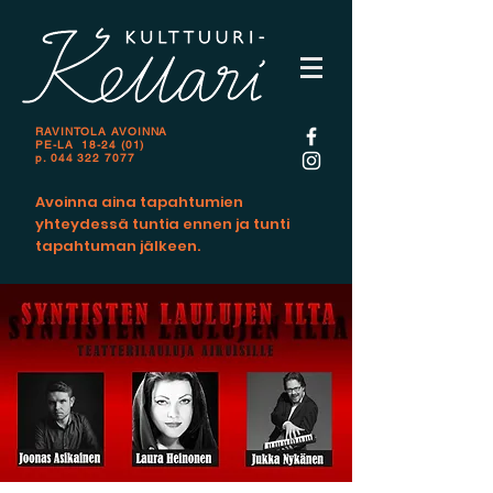
RAVINTOLA AVOINNA
PE-LA 18-24 (01)
p.
044 322 7077
Avoinna aina tapahtumien
yhteydessä tuntia ennen ja tunti
tapahtuman jälkeen.