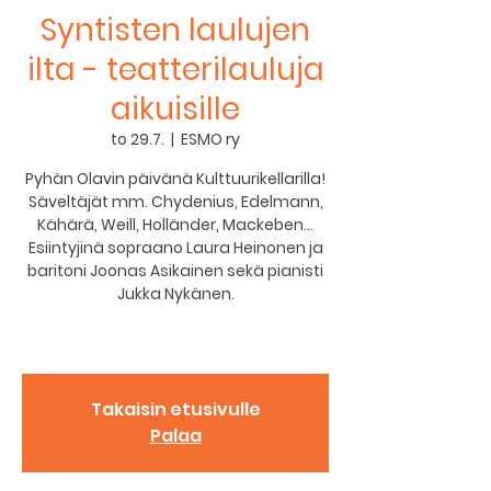
Syntisten laulujen
ilta - teatterilauluja
aikuisille
to 29.7.
  |  
ESMO ry
Pyhän Olavin päivänä Kulttuurikellarilla!
Säveltäjät mm. Chydenius, Edelmann,
Kähärä, Weill, Holländer, Mackeben…
Esiintyjinä sopraano Laura Heinonen ja
baritoni Joonas Asikainen sekä pianisti
Jukka Nykänen.
Takaisin etusivulle
Palaa