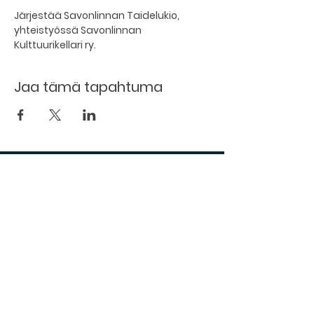
Järjestää Savonlinnan Taidelukio, 
yhteistyössä Savonlinnan 
Kulttuurikellari ry.
Jaa tämä tapahtuma
Kellarin ravintola
Kulttuurihanat
Ruokalista
Tapahtumat
Vuokraa tila
Hinnasto ja toimintaperiaatteet
Tilojen varustelu
Varaustilanne