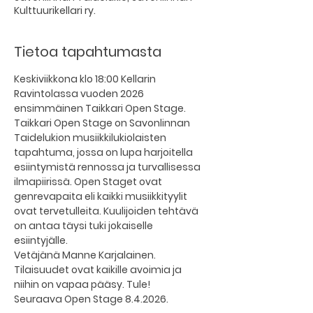
Kulttuurikellari ry.
Tietoa tapahtumasta
Keskiviikkona klo 18:00 Kellarin 
Ravintolassa vuoden 2026 
ensimmäinen Taikkari Open Stage.
Taikkari Open Stage on Savonlinnan 
Taidelukion musiikkilukiolaisten 
tapahtuma, jossa on lupa harjoitella 
esiintymistä rennossa ja turvallisessa 
ilmapiirissä. Open Staget ovat 
genrevapaita eli kaikki musiikkityylit 
ovat tervetulleita. Kuulijoiden tehtävä 
on antaa täysi tuki jokaiselle 
esiintyjälle. 
Vetäjänä Manne Karjalainen. 
Tilaisuudet ovat kaikille avoimia ja 
niihin on vapaa pääsy. Tule!
Seuraava Open Stage 8.4.2026.