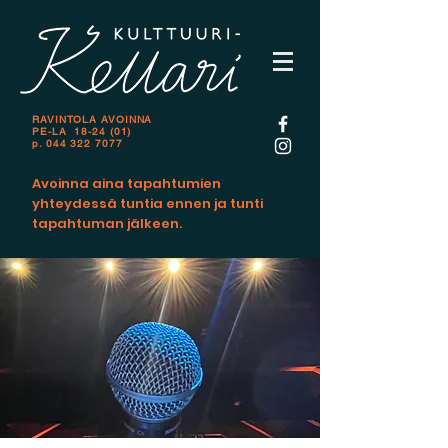
RAVINTOLA AVOINNA
PE-LA 18-24 (01)
p.
044 322 7077
Avoinna aina tapahtumien
yhteydessä tuntia ennen ja tunti
tapahtuman jälkeen.