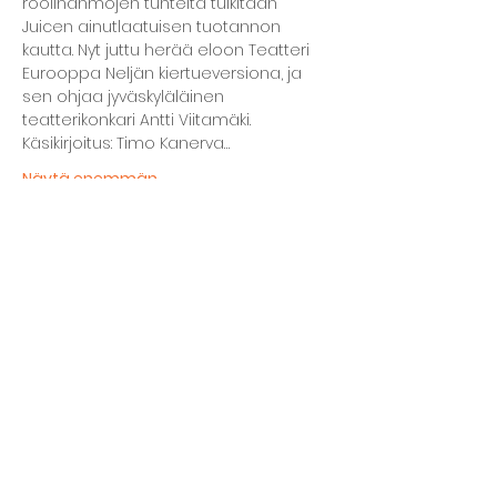
roolihahmojen tunteita tulkitaan 
Juicen ainutlaatuisen tuotannon 
kautta. Nyt juttu herää eloon Teatteri 
Eurooppa Neljän kiertueversiona, ja 
sen ohjaa jyväskyläläinen 
teatterikonkari Antti Viitamäki.  
Käsikirjoitus: Timo Kanerva…
Näytä enemmän
Jaa tämä tapahtuma
Kellarin ravintola
Kulttuurihanat
Ruokalista
Tapahtumat