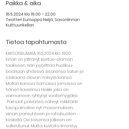
Paikka & aika
16.5.2024 klo 19.00 – 22.00
Teatteri Eurooppa Neljä, Savonlinnan
Kulttuurikellari
Tietoa tapahtumasta
KAKSOISELÄMÄÄ 16.5.2024 klo 19:00
Einari on jättänyt kiertue-elämän 
taakseen. Hän pyörittää Puolikuu-
baariaan yhdessä sisarensa Satun ja 
raskaana olevan naisystävänsä 
Mollan kanssa. Samassa jamassa on 
hänen kaverinsa Heikki, joka on 
vaimoineen ryhtynyt vaatemyyjäksi. 
 Parhaat päivänsä nähnyt rokkitähti 
tasapainoilee nyt masennuksen, 
viinan, parisuhteen ja rahahuolien 
keskellä. Ovi toisensa jälkeen on 
sulkeutunut. Mutta, kuvioita ilmestyy 