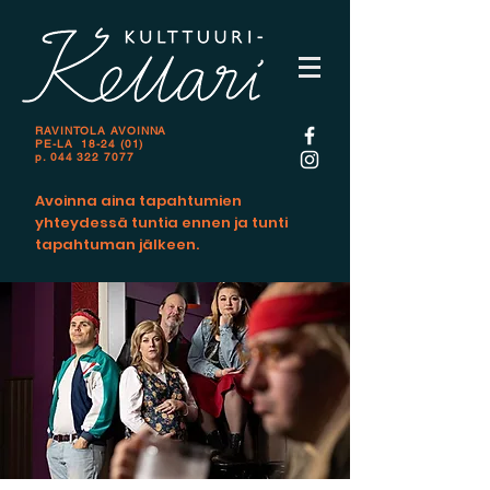
RAVINTOLA AVOINNA
PE-LA 18-24 (01)
p.
044 322 7077
Avoinna aina tapahtumien
yhteydessä tuntia ennen ja tunti
tapahtuman jälkeen.