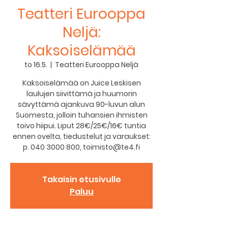
Teatteri Eurooppa
Neljä:
Kaksoiselämää
to 16.5.
  |  
Teatteri Eurooppa Neljä
Kaksoiselämää on Juice Leskisen
laulujen siivittämä ja huumorin
sävyttämä ajankuva 90-luvun alun
Suomesta, jolloin tuhansien ihmisten
toivo hiipui. Liput 28€/25€/16€ tuntia
ennen ovelta, tiedustelut ja varaukset:
p. 040 3000 800, toimisto@te4.fi
Takaisin etusivulle
Paluu