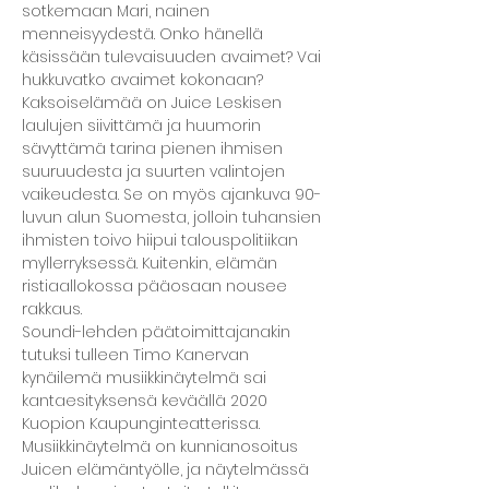
sotkemaan Mari, nainen 
menneisyydestä. Onko hänellä 
käsissään tulevaisuuden avaimet? Vai 
hukkuvatko avaimet kokonaan?  
Kaksoiselämää on Juice Leskisen 
laulujen siivittämä ja huumorin 
sävyttämä tarina pienen ihmisen 
suuruudesta ja suurten valintojen 
vaikeudesta. Se on myös ajankuva 90-
luvun alun Suomesta, jolloin tuhansien 
ihmisten toivo hiipui talouspolitiikan 
myllerryksessä. Kuitenkin, elämän 
ristiaallokossa pääosaan nousee 
rakkaus. 
Soundi-lehden päätoimittajanakin 
tutuksi tulleen Timo Kanervan 
kynäilemä musiikkinäytelmä sai 
kantaesityksensä keväällä 2020 
Kuopion Kaupunginteatterissa. 
Musiikkinäytelmä on kunnianosoitus 
Juicen elämäntyölle, ja näytelmässä 