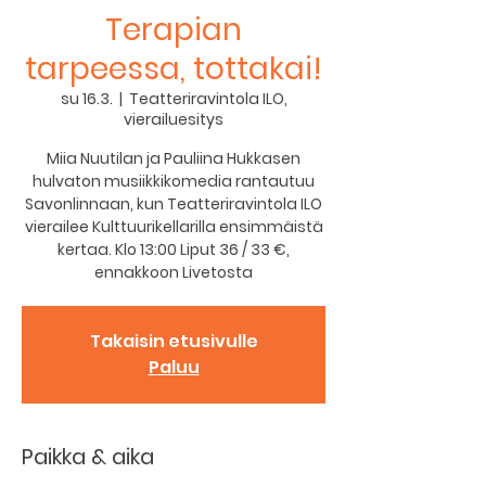
Terapian
tarpeessa, tottakai!
su 16.3.
  |  
Teatteriravintola ILO,
vierailuesitys
Miia Nuutilan ja Pauliina Hukkasen
hulvaton musiikkikomedia rantautuu
Savonlinnaan, kun Teatteriravintola ILO
vierailee Kulttuurikellarilla ensimmäistä
kertaa. Klo 13:00 Liput 36 / 33 €,
ennakkoon Livetosta
Takaisin etusivulle
Paluu
Paikka & aika