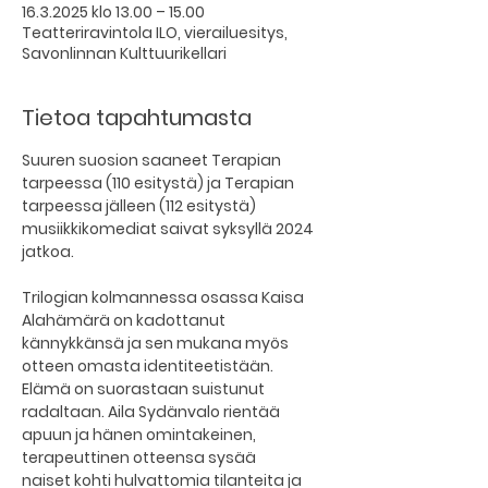
16.3.2025 klo 13.00 – 15.00
Teatteriravintola ILO, vierailuesitys,
Savonlinnan Kulttuurikellari
Tietoa tapahtumasta
Suuren suosion saaneet Terapian 
tarpeessa (110 esitystä) ja Terapian 
tarpeessa jälleen (112 esitystä) 
musiikkikomediat saivat syksyllä 2024 
jatkoa.
Trilogian kolmannessa osassa Kaisa 
Alahämärä on kadottanut 
kännykkänsä ja sen mukana myös 
otteen omasta identiteetistään. 
Elämä on suorastaan suistunut 
radaltaan. Aila Sydänvalo rientää 
apuun ja hänen omintakeinen, 
terapeuttinen otteensa sysää 
naiset kohti hulvattomia tilanteita ja 