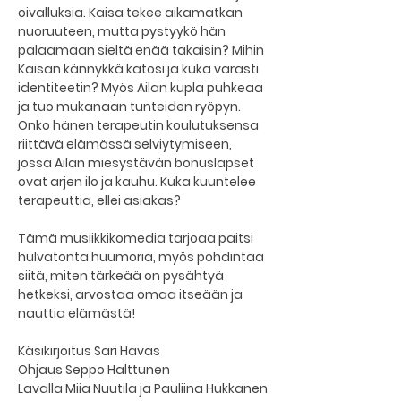
oivalluksia. Kaisa tekee aikamatkan 
nuoruuteen, mutta pystyykö hän 
palaamaan sieltä enää takaisin? Mihin 
Kaisan kännykkä katosi ja kuka varasti 
identiteetin? Myös Ailan kupla puhkeaa 
ja tuo mukanaan tunteiden ryöpyn. 
Onko hänen terapeutin koulutuksensa 
riittävä elämässä selviytymiseen, 
jossa Ailan miesystävän bonuslapset 
ovat arjen ilo ja kauhu. Kuka kuuntelee 
terapeuttia, ellei asiakas?
Tämä musiikkikomedia tarjoaa paitsi 
hulvatonta huumoria, myös pohdintaa 
siitä, miten tärkeää on pysähtyä 
hetkeksi, arvostaa omaa itseään ja 
nauttia elämästä!
Käsikirjoitus Sari Havas
Ohjaus Seppo Halttunen
Lavalla Miia Nuutila ja Pauliina Hukkanen