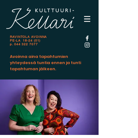
RAVINTOLA AVOINNA
PE-LA 18-24 (01)
p.
044 322 7077
Avoinna aina tapahtumien
yhteydessä tuntia ennen ja tunti
tapahtuman jälkeen.