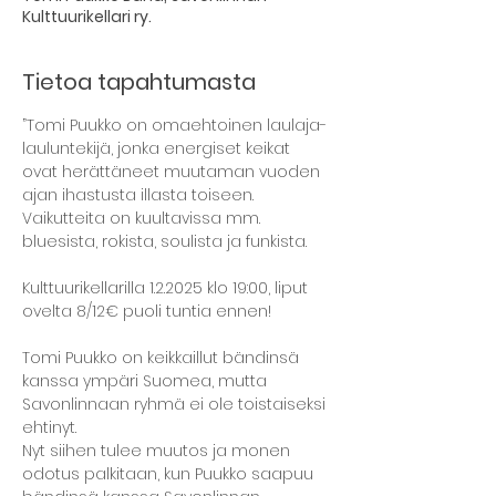
Kulttuurikellari ry.
Tietoa tapahtumasta
”Tomi Puukko on omaehtoinen laulaja-
lauluntekijä, jonka energiset keikat 
ovat herättäneet muutaman vuoden 
ajan ihastusta illasta toiseen. 
Vaikutteita on kuultavissa mm. 
bluesista, rokista, soulista ja funkista. 
Kulttuurikellarilla 1.2.2025 klo 19:00, liput 
ovelta 8/12€ puoli tuntia ennen!
Tomi Puukko on keikkaillut bändinsä 
kanssa ympäri Suomea, mutta 
Savonlinnaan ryhmä ei ole toistaiseksi 
ehtinyt. 
Nyt siihen tulee muutos ja monen 
odotus palkitaan, kun Puukko saapuu 