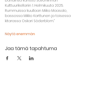
bändinsä kanssa Savonlinnan 
Kulttuurikellariin 1. Helmikuuta 2025. 
Rummuissa kuullaan Miika Maasalo, 
bassossa Mikko Karttunen ja toisessa 
kitarassa Oskari Söderblom.” 
Näytä enemmän
Jaa tämä tapahtuma
Kellarin ravintola
Kulttuurihanat
Ruokalista
Tapahtumat
Vuokraa tila