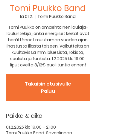
Tomi Puukko Band
la 01.2.
  |  
Tomi Puukko Band
Tomi Puukko on omaehtoinen laulaja-
lauluntekijä, jonka energiset keikat ovat
herättäneet muutaman vuoden ajan
ihastusta illasta toiseen. Vaikutteita on
kuultavissa mm. bluesista, rokista,
soulista ja funkista. 1.2.2025 klo 19:00,
liput ovelta 8/12€ puoli tuntia ennen!
Takaisin etusivulle
Paluu
Paikka & aika
01.2.2025 klo 19.00 – 21.00
Tomi Puukko Band, Savonlinnan