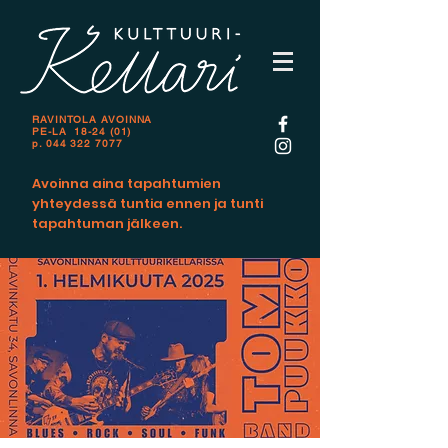
RAVINTOLA AVOINNA
PE-LA 18-24 (01)
p.
044 322 7077
Avoinna aina tapahtumien
yhteydessä tuntia ennen ja tunti
tapahtuman jälkeen.