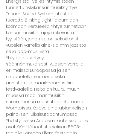
Energisistä live-esiintymisistään 
tunnettu nykykansanmusiikkiyhtye 
Tsuumi Sound System juhlistaa 
tuoretta Blinking Light -albumiaan 
kotimaan kiertueella. Yhtye tunnetaan 
kansanmusiikin rajoja rikkovasta 
tyylistään, johon se on sekoittanut 
vuosien varrella aineksia mm. jazzista 
sekä pop-musiikista. 
Yhtye on esiintynyt 
säännönmukaisesti vuosien varrella 
eri maissa Euroopassa ja sen 
ulkopuolella, kiertueilla sekä 
arvostetuilla maailmanmusiikin 
festivaaleilla. Heitä on kuultu muun 
muassa maailmanmusiikin 
suurimmassa messutapahtumassa 
Womexissa, Kalevalan arabiankielisen 
painoksen julkaisutapahtumassa 
Yhdistyneissä Arabiemiraateissa ja he 
ovat äänittäneet studioliven BBC3-
radiolle Lontoon Lifem-festivaalin 