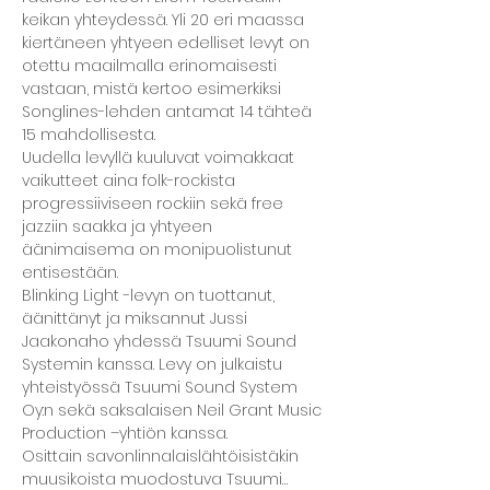
keikan yhteydessä. Yli 20 eri maassa 
kiertäneen yhtyeen edelliset levyt on 
otettu maailmalla erinomaisesti 
vastaan, mistä kertoo esimerkiksi 
Songlines-lehden antamat 14 tähteä 
15 mahdollisesta.
Uudella levyllä kuuluvat voimakkaat 
vaikutteet aina folk-rockista 
progressiiviseen rockiin sekä free 
jazziin saakka ja yhtyeen 
äänimaisema on monipuolistunut 
entisestään. 
Blinking Light -levyn on tuottanut, 
äänittänyt ja miksannut Jussi 
Jaakonaho yhdessä Tsuumi Sound 
Systemin kanssa. Levy on julkaistu 
yhteistyössä Tsuumi Sound System 
Oy:n sekä saksalaisen Neil Grant Music 
Production –yhtiön kanssa.
Osittain savonlinnalaislähtöisistäkin 
muusikoista muodostuva Tsuumi…