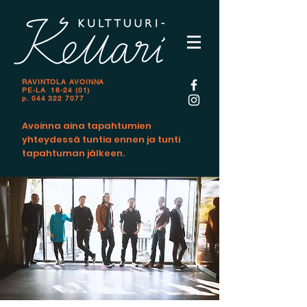
RAVINTOLA AVOINNA
PE-LA 18-24 (01)
p.
044 322 7077
Avoinna aina tapahtumien
yhteydessä tuntia ennen ja tunti
tapahtuman jälkeen.