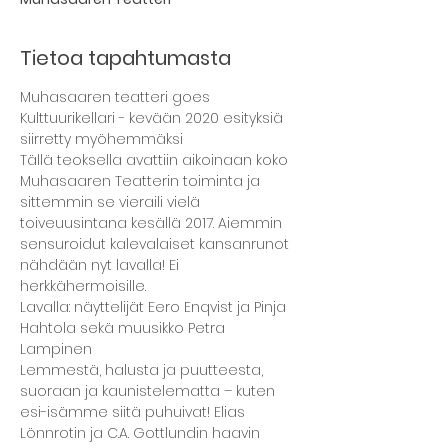
Tietoa tapahtumasta
Muhasaaren teatteri goes 
Kulttuurikellari - kevään 2020 esityksiä 
siirretty myöhemmäksi
Tällä teoksella avattiin aikoinaan koko 
Muhasaaren Teatterin toiminta ja 
sittemmin se vieraili vielä 
toiveuusintana kesällä 2017. Aiemmin 
sensuroidut kalevalaiset kansanrunot 
nähdään nyt lavalla! Ei 
herkkähermoisille. 
Lavalla: näyttelijät Eero Enqvist ja Pinja 
Hahtola sekä muusikko Petra 
Lampinen
Lemmestä, halusta ja puutteesta, 
suoraan ja kaunistelematta – kuten 
esi-isämme siitä puhuivat! Elias 
Lönnrotin ja C.A. Gottlundin haavin 