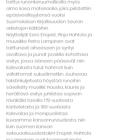
tarttui runonkeruumatkoilla myös 
aimo kasa materiaalia, joka piilotettiin 
epäsiveellisyytensä vuoksi 
Suomalaisen Kirjallisuuden Seuran 
arkistojen kätköihin. 
Näyttelijät Eero Enqvist, Pinja Hahtola ja 
muusikko Petra Lampinen ovat 
tarttuneet aiheeseen ja syntyi 
oivaltava ja punat poskille kohottava 
esitys, jossa ääneen pääsevät niin 
Kalevalasta tutut hahmot kuin 
vallattomat sukuelimetkin. Jouhevaa 
tekstinkuljetusta höystää runoihin 
sävelletty musiikki. Hauska, kaunis ja 
herättävä esitys juhlistaa sopivan 
räväkällä tavalla 175-vuotiasta 
Kanteletarta ja 180-vuotiasta 
Kalevalaa ja monipuolistaa 
kuvaamme kansanrunoudesta, niin 
kuin suomen kansan 
seksuaalisuudestakin! Enqvist, Hahtola 
ja Lampinen ovat koonneet myös 