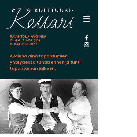
RAVINTOLA AVOINNA
PE-LA 18-24 (01)
p.
044 322 7077
Avoinna aina tapahtumien
yhteydessä tuntia ennen ja tunti
tapahtuman jälkeen.