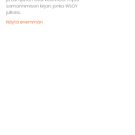
samannimisen kirjan, jonka WSOY 
julkaisi…
Näytä enemmän
Jaa tämä tapahtuma
Kellarin ravintola
Kulttuurihanat
Ruokalista
Tapahtumat
Vuokraa tila
Hinnasto ja toimintaperiaatteet
Tilojen varustelu