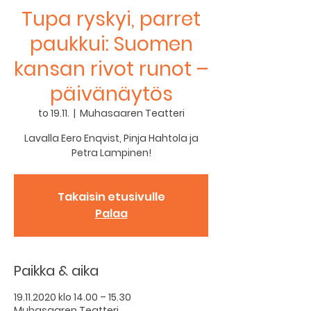
Tupa ryskyi, parret
paukkui: Suomen
kansan rivot runot –
päivänäytös
to 19.11.
  |  
Muhasaaren Teatteri
Lavalla Eero Enqvist, Pinja Hahtola ja
Petra Lampinen!
Takaisin etusivulle
Palaa
Paikka & aika
19.11.2020 klo 14.00 – 15.30
Muhasaaren Teatteri