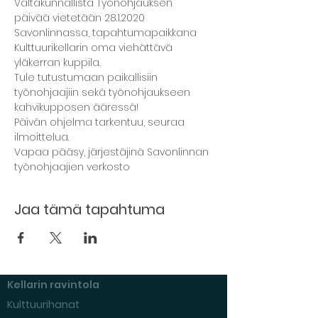
Valtakunnallista Työnohjauksen 
päivää vietetään 28.1.2020 
Savonlinnassa, tapahtumapaikkana 
Kulttuurikellarin oma viehättävä 
yläkerran kuppila.
Tule tutustumaan paikallisiin 
työnohjaajiin sekä työnohjaukseen 
kahvikupposen ääressä!
Päivän ohjelma tarkentuu, seuraa 
ilmoittelua. 
Vapaa pääsy, järjestäjinä Savonlinnan 
työnohjaajien verkosto
Jaa tämä tapahtuma
Kellarin ravintola
Kulttuurihanat