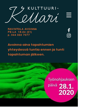
RAVINTOLA AVOINNA
PE-LA 18-24 (01)
p.
044 322 7077
Avoinna aina tapahtumien
yhteydessä tuntia ennen ja tunti
tapahtuman jälkeen.