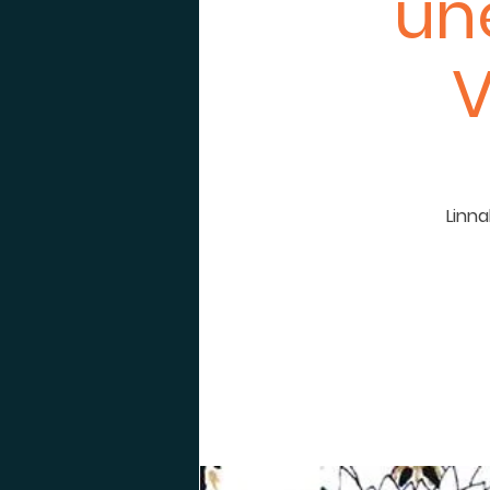
un
V
Linna