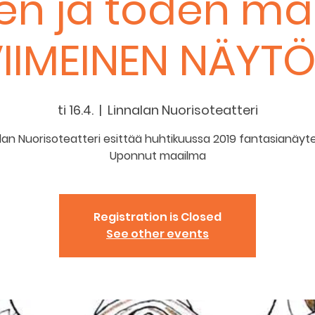
en ja toden mai
IIMEINEN NÄYT
ti 16.4.
  |  
Linnalan Nuorisoteatteri
lan Nuorisoteatteri esittää huhtikuussa 2019 fantasianäy
Uponnut maailma
Registration is Closed
See other events