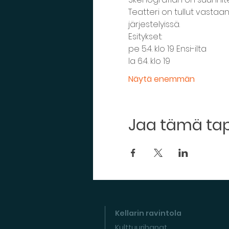
Teatteri on tullut vastaan
Näytä enemmän
Jaa tämä t
Kellarin ravintola
Kulttuurihanat