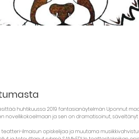
htumasta
 esittää huhtikuussa 2019 fantasianäytelmän Uponnut maa
 novellikokoelmaan ja sen on dramatisoinut, säveltänyt
lut ja toteuttanut ryhmä SAMI-EDUn teatteritekniikan opisk