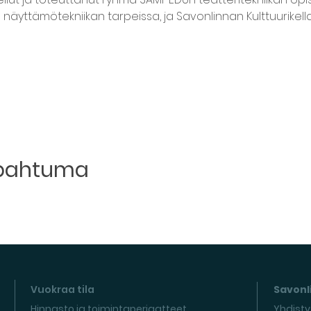
 näyttämötekniikan tarpeissa, ja Savonlinnan Kulttuurikella
apahtuma
Vuokraa tila
Savonli
Hinnasto ja toimintaperiaatteet
Yhdisty