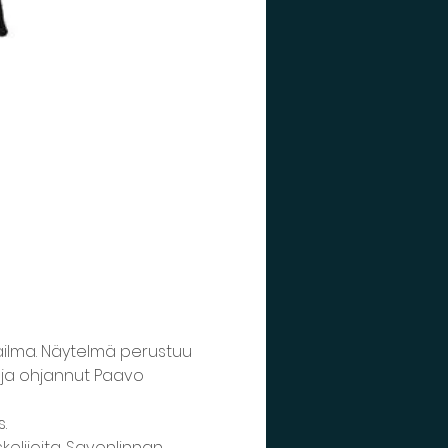
ilma. Näytelmä perustuu 
 ja ohjannut Paavo 
elijoita. Savonlinnan 