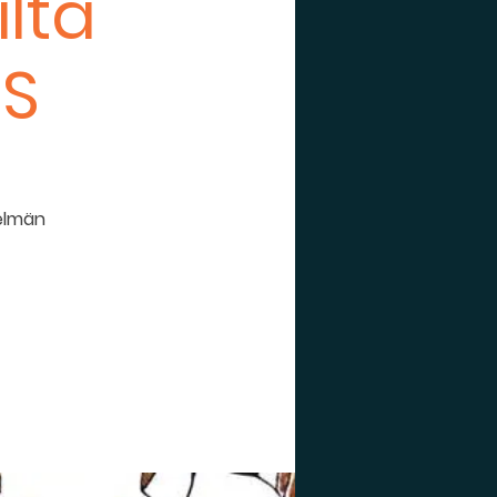
lta
ÖS
telmän