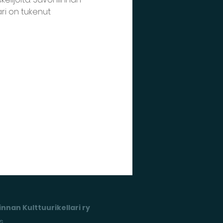
ri on tukenut 
nnan Kulttuurikellari ry
s