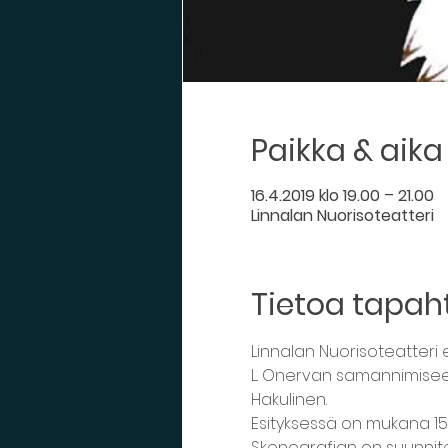
Paikka & aika
16.4.2019 klo 19.00 – 21.00
Linnalan Nuorisoteatteri
Tietoa tapa
Linnalan Nuorisoteatteri
L. Onervan samannimiseen
Skenografian on suunnitel