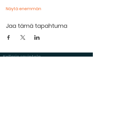
Näytä enemmän
Jaa tämä tapahtuma
Kellarin ravintola
Kulttuurihanat
Ruokalista
Tapahtumat
Vuokraa tila
Hinnasto ja toimintaperiaatteet
Tilojen varustelu
Varaustilanne
Näyttelyt Kulttuurikellarilla