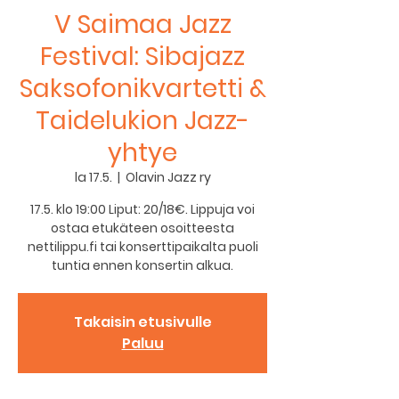
V Saimaa Jazz
Festival: Sibajazz
Saksofonikvartetti &
Taidelukion Jazz-
yhtye
la 17.5.
  |  
Olavin Jazz ry
17.5. klo 19:00 Liput: 20/18€. Lippuja voi
ostaa etukäteen osoitteesta
nettilippu.fi tai konserttipaikalta puoli
tuntia ennen konsertin alkua.
Takaisin etusivulle
Paluu