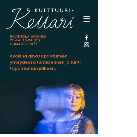
RAVINTOLA AVOINNA
PE-LA 18-24 (01)
p.
044 322 7077
Avoinna aina tapahtumien
yhteydessä tuntia ennen ja tunti
tapahtuman jälkeen.