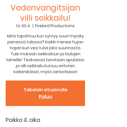
Vedenvangitsijan
villi seikkailu!
to 30.4.
  |  
Firebird Productions
Mitä tapahtuu kun syntyy suuri myrsky
pienessä talossa? Kaikki menee hujan
hajan kun vesi tulvii joka suunnasta.
Tule mukaan seikkailuun ja laulujen
laineille! Teoksessa tarvitaan apulaisia
ja villi seikkailu kutsuu eritoten
kaikenikäisiä, myös seniorilaisia!
Takaisin etusivulle
Paluu
Paikka & aika