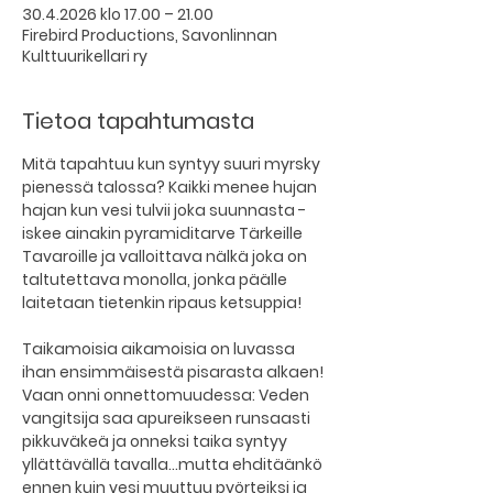
30.4.2026 klo 17.00 – 21.00
Firebird Productions, Savonlinnan
Kulttuurikellari ry
Tietoa tapahtumasta
Mitä tapahtuu kun syntyy suuri myrsky 
pienessä talossa? Kaikki menee hujan 
hajan kun vesi tulvii joka suunnasta - 
iskee ainakin pyramiditarve Tärkeille 
Tavaroille ja valloittava nälkä joka on 
taltutettava monolla, jonka päälle 
laitetaan tietenkin ripaus ketsuppia!
Taikamoisia aikamoisia on luvassa 
ihan ensimmäisestä pisarasta alkaen! 
Vaan onni onnettomuudessa: Veden 
vangitsija saa apureikseen runsaasti 
pikkuväkeä ja onneksi taika syntyy 
yllättävällä tavalla...mutta ehditäänkö 
ennen kuin vesi muuttuu pyörteiksi ja 