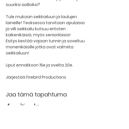
suuriksi aalloiksi?
Tule mukaan seikkailuun ja laulujen 
laineille! Teoksessa tarvitaan apulaisia 
ja villi seikkailu kutsuu eritoten 
kaikenikäisiä, myös seniorilaisia!
Esitys kestää vajaan tunnin ja soveltuu 
monenikäisille jotka ovat valmiita 
seikkailuun!
Liput ennakkoon 15e ja ovelta 20e.
Järjestää Firebird Productions
Jaa tämä tapahtuma
Kellarin ravintola