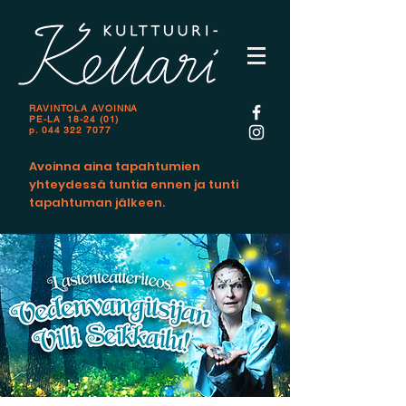
RAVINTOLA AVOINNA
PE-LA 18-24 (01)
p.
044 322 7077
Avoinna aina tapahtumien
yhteydessä tuntia ennen ja tunti
tapahtuman jälkeen.