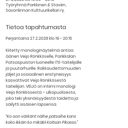
Työryhmä Parkkinen & Stavén,
Savonlinnan Kulttuurikellari ry.
Tietoa tapahtumasta
Perjantaina 27.2.2026 klo 19 - 20:15
Kiitetty monologinäytelmä antaa 
äänen Veijo Rönkköselle, Parikkalan 
Patsaspuiston luoneelle ITE-taitelijalle 
ja puutarhurille. Rakkaudettomuuden 
jäljet ja sosiaalinen eristyneisyys 
kasvattivat Veijo Rönkkösestä 
taiteilijan. VEIJO on intiimi monologi 
Veijo Rönkkösestä – ulkopuolisesta, 
joka teki yksinäisyydestä taidetta ja 
säilytti sisäisen lapsensa.
“Ko oon värkänt näihe patsaihe kans 
koko ikkäin ko mikäkii Koitsan Pikasso."