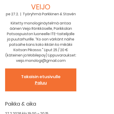
VEIJO
pe 27.2.
  |  
Työryhmä Parkkinen & Stavén
Kiitetty monologinäytelmä antaa
äänen Veijo Rönkköselle, Parikkalan
Patsaspuiston luoneelle ITE-taitelijalle
ja puutarhurille. “Ko oon värkänt näihe
patsaihe kans koko ikkäin ko mikäkii
Koitsan Pikasso." Liput 25 / 20 €
(käteinen ja Mobilepay) Lippuvaraukset:
veijo.monologi@gmail.com
Takaisin etusivulle
Paluu
Paikka & aika
27.2.2026 klo 19.00 – 20.15