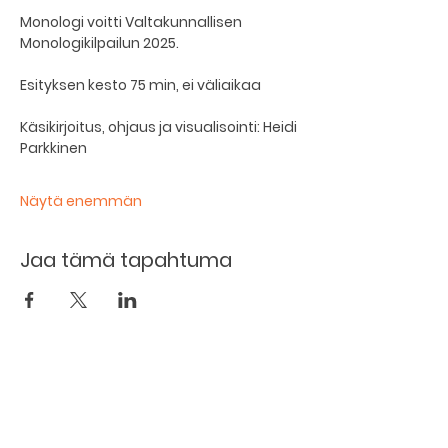
Monologi voitti Valtakunnallisen 
Monologikilpailun 2025.
Esityksen kesto 75 min, ei väliaikaa
Käsikirjoitus, ohjaus ja visualisointi: Heidi 
Parkkinen
Näytä enemmän
Jaa tämä tapahtuma
Kellarin ravintola
Kulttuurihanat
Ruokalista