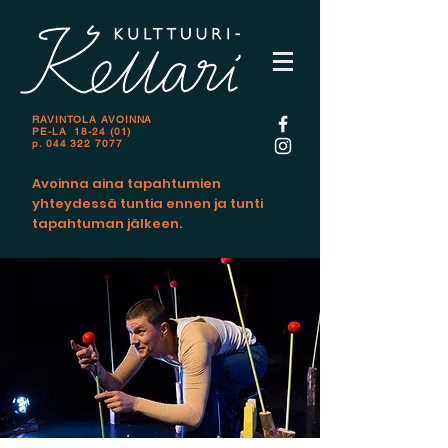
RAVINTOLA AVOINNA
PE-LA 18-24 (01)
p.
044 322 7077
Avoinna aina tapahtumien
yhteydessä tuntia ennen ja tunti
tapahtuman jälkeen.