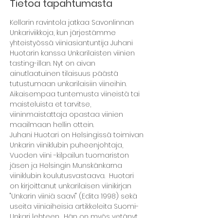
Tietoa tapahtumasta
Kellarin ravintola jatkaa Savonlinnan 
Unkariviikkoja, kun järjestämme 
yhteistyössä viiniasiantuntija Juhani 
Huotarin kanssa Unkarilaisten viinien 
tasting-illan. Nyt on aivan 
ainutlaatuinen tilaisuus päästä 
tutustumaan unkarilaisiin viineihin. 
Aikaisempaa tuntemusta viineistä tai 
maisteluista et tarvitse, 
viininmaistattaja opastaa viinien 
maailmaan hellin ottein. 
Juhani Huotari on Helsingissä toimivan 
Unkarin viiniklubin puheenjohtaja, 
Vuoden viini -kilpailun tuomariston 
jäsen ja Helsingin Munskänkarna 
viiniklubin koulutusvastaava.  Huotari 
on kirjoittanut unkarilaisen viinikirjan 
"Unkarin viiniä saavi" (Edita 1998) sekä 
useita viiniaiheisia artikkeleita Suomi-
Unkari lehteen.  Hän on myös vetänyt 