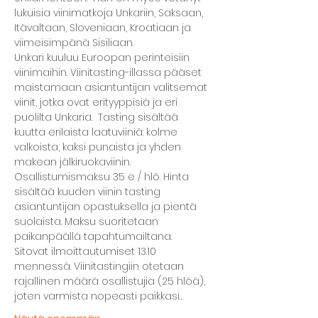
lukuisia viinimatkoja Unkariin, Saksaan, 
Itävaltaan, Sloveniaan, Kroatiaan ja 
viimeisimpänä Sisiliaan. 
Unkari kuuluu Euroopan perinteisiin 
viinimaihin. Viinitasting-illassa pääset 
maistamaan asiantuntijan valitsemat 
viinit, jotka ovat erityyppisiä ja eri 
puolilta Unkaria.  Tasting sisältää 
kuutta erilaista laatuviiniä: kolme 
valkoista, kaksi punaista ja yhden 
makean jälkiruokaviinin.
Osallistumismaksu 35 e / hlö. Hinta 
sisältää kuuden viinin tasting 
asiantuntijan opastuksella ja pientä 
suolaista. Maksu suoritetaan 
paikanpäällä tapahtumailtana.
Sitovat ilmoittautumiset 13.10 
mennessä. Viinitastingiin otetaan 
rajallinen määrä osallistujia (25 hlöä), 
joten varmista nopeasti paikkasi…