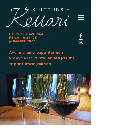
RAVINTOLA AVOINNA
PE-LA 18-24 (01)
p.
044 322 7077
Avoinna aina tapahtumien
yhteydessä tuntia ennen ja tunti
tapahtuman jälkeen.