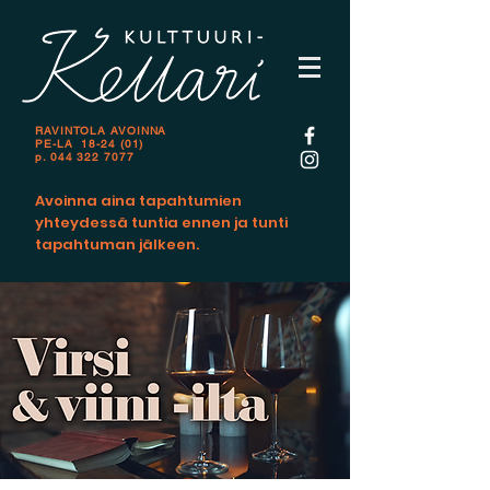
RAVINTOLA AVOINNA
PE-LA 18-24 (01)
p.
044 322 7077
Avoinna aina tapahtumien
yhteydessä tuntia ennen ja tunti
tapahtuman jälkeen.