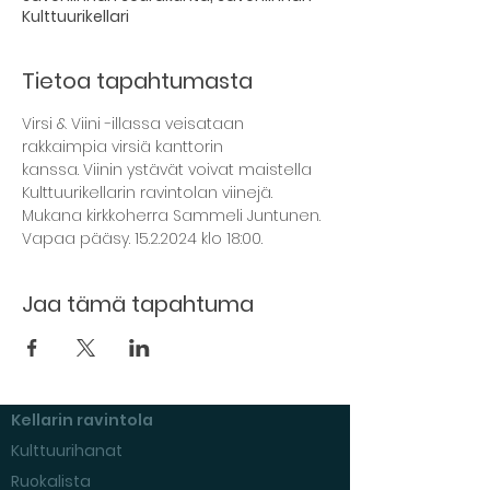
Kulttuurikellari
Tietoa tapahtumasta
Virsi & Viini -illassa veisataan 
rakkaimpia virsiä kanttorin 
kanssa. Viinin ystävät voivat maistella 
Kulttuurikellarin ravintolan viinejä. 
Mukana kirkkoherra Sammeli Juntunen. 
Vapaa pääsy. 15.2.2024 klo 18:00.
Jaa tämä tapahtuma
Kellarin ravintola
Kulttuurihanat
Ruokalista