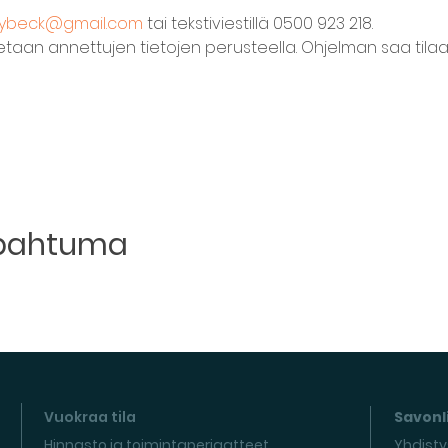
.lybeck@gmail.com
 tai tekstiviestillä 0500 923 218.

taan annettujen tietojen perusteella. Ohjelman saa tilaa
apahtuma
Vuokraa tila
Savonli
Hinnasto ja toimintaperiaatteet
Yhdisty