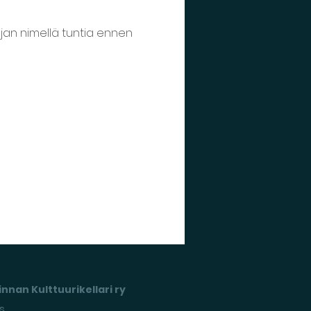
jan nimellä tuntia ennen 
nnan Kulttuurikellari ry
s