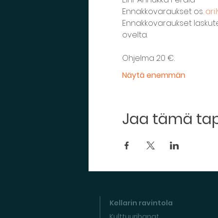
Ennakkovaraukset os. 
ari
Ennakkovaraukset laskute
Ohjelma 20 €. 
Näytä enemmän
Jaa tämä t
Kellarin ravintola
Kulttuurihanat