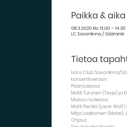
Paikka & aika
08.3.2020 klo 13.00 – 14.30
LC Savonlinna / Sääminki
Tietoa tapa
Lions Club Savonlinna/Sä
konserttiversion. 
Päärooleissa

Matti Turunen (Tevje) ja 
Muissa rooleissa 

Matti Perälä (Lazar Wolf), 
Mitja Laakkonen (Motel), J
Ohjaus

Eini-Annukka Perälä