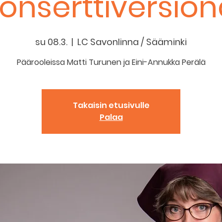
onserttiversio
su 08.3.
  |  
LC Savonlinna / Sääminki
Päärooleissa Matti Turunen ja Eini-Annukka Perälä
Takaisin etusivulle
Palaa