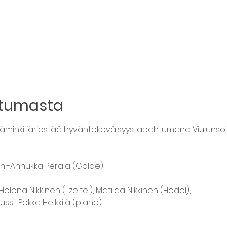
htumasta
äminki järjestää hyväntekeväisyystapahtumana Viulunsoitt
Eini-Annukka Perälä (Golde)
Helena Nikkinen (Tzeitel), Matilda Nikkinen (Hodel), 

ussi-Pekka Heikkilä (piano).