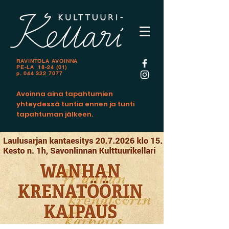
RAVINTOLA AVOINNA
PE-LA 18-24 (01)
p.
044 322 7077
Avoinna aina tapahtumien
yhteydessä tuntia ennen ja tunti
tapahtuman jälkeen.