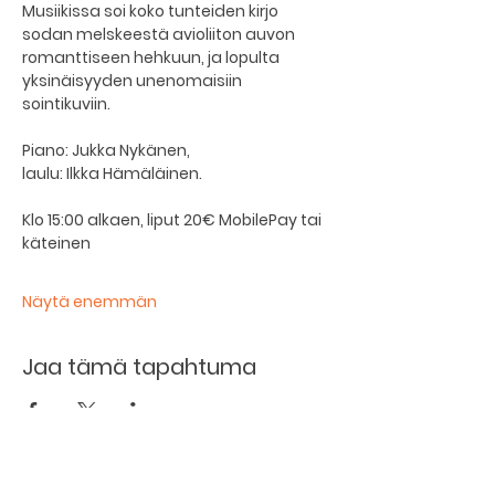
Musiikissa soi koko tunteiden kirjo 
sodan melskeestä avioliiton auvon 
romanttiseen hehkuun, ja lopulta 
yksinäisyyden unenomaisiin 
sointikuviin.
Piano: Jukka Nykänen, 
laulu: Ilkka Hämäläinen. 
Klo 15:00 alkaen, liput 20€ MobilePay tai 
käteinen
Näytä enemmän
Jaa tämä tapahtuma
Kellarin ravintola