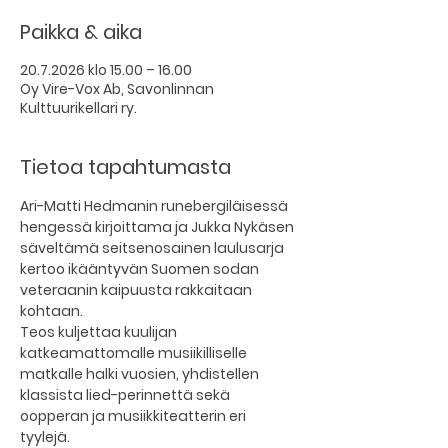
Paikka & aika
20.7.2026 klo 15.00 – 16.00
Oy Vire-Vox Ab, Savonlinnan
Kulttuurikellari ry.
Tietoa tapahtumasta
Ari-Matti Hedmanin runebergiläisessä 
hengessä kirjoittama ja Jukka Nykäsen 
säveltämä seitsenosainen laulusarja 
kertoo ikääntyvän Suomen sodan 
veteraanin kaipuusta rakkaitaan 
kohtaan. 
Teos kuljettaa kuulijan 
katkeamattomalle musiikilliselle 
matkalle halki vuosien, yhdistellen 
klassista lied-perinnettä sekä 
oopperan ja musiikkiteatterin eri 
tyylejä. 