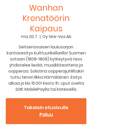
Wanhan
Krenatöörin
Kaipaus
ma 20.7.
  |  
Oy Vire-Vox Ab
Seitsenosaisen laulusarjan
kantasesitys Kulttuurikellarilla! Suomen
sotaan (1808-1809) kytkeytyvä teos
yhdistelee liediä, musiikkiteatteria ja
oopperaa. Solistina oopperajuhliltakin
tuttu tenori Ilkka Hämäläinen. Esitys
alkaa jo klo 15:00! Kesto 1h. Liput ovelta
20€ MobilePaylla tai käteisellä.
Takaisin etusivulle
Paluu