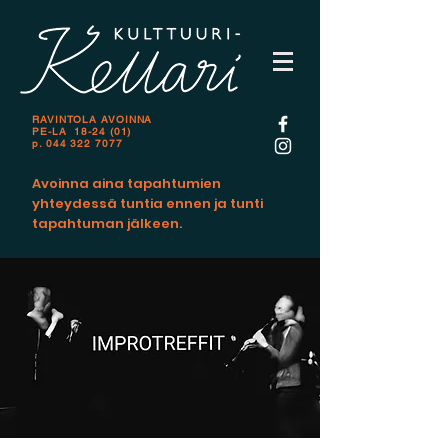
RAVINTOLA AVOINNA
PE-LA 18-24 (01)
p.
044 322 7077
Avoinna aina tapahtumien
yhteydessä tuntia ennen ja tunti
tapahtuman jälkeen.