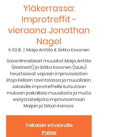
Yläkerrassa:
Improtreffit -
vieraana Jonathan
Nagel
ti 02.8.
  |  
Maija Anttila & Sirkka Kosonen
Savonlinnalaiset muusikot Maija Anttila
(klarinetit) ja Sirkka Kosonen (laulu)
houstaavat vapaan improvisaation
iltoja Kellarin ravintolassa ja muuallakin.
Jokaisille improtreffeille kutsutaan
mukaan paikallisia muusikoita ja muita
esitystaiteilijoita improvisoimaan
Maijan ja Sirkan kanssa.
Takaisin etusivulle
Palaa