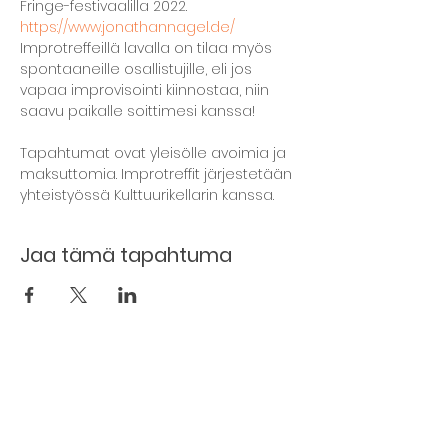
Fringe-festivaalilla 2022.
https://www.jonathannagel.de/
Improtreffeillä lavalla on tilaa myös 
spontaaneille osallistujille, eli jos 
vapaa improvisointi kiinnostaa, niin 
saavu paikalle soittimesi kanssa!

Tapahtumat ovat yleisölle avoimia ja 
maksuttomia. Improtreffit järjestetään 
yhteistyössä Kulttuurikellarin kanssa.
Jaa tämä tapahtuma
Kellarin ravintola
Kulttuurihanat
Ruokalista