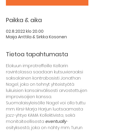
Paikka & aika
02.8.2022 klo 20.00
Maija Anttila & Sirkka Kosonen
Tietoa tapahtumasta
Elokuun improtreffeille Kellarin 
ravintolassa saadaan kutsuvieraaksi 
saksalainen kontrabasisti Jonathan 
Nagel, joka on tehnyt yhteistyötä 
lukuisien kansainvälisesti arvostettujen 
improvisoijien kanssa. 
Suomalaisyleisölle Nagel voi olla tuttu 
mm. Kirsi-Marja Harjun luotsaamasta 
jazz-yhtye KAMA Kollektivista, sekä 
monitaiteellisesta 
eventually
-
esityksestä, joka on nähty mm. Turun 